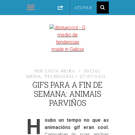
POR
LUCÍA NEIRA
SOCIAL
MEDIA
,
TECNOLOXÍA
27/07/2012
GIFS PARA A FIN DE
SEMANA: ANIMAIS
PARVIÑOS
H
oubo un tempo no que as
animacións gif eran cool.
Campaban ás súas anchas