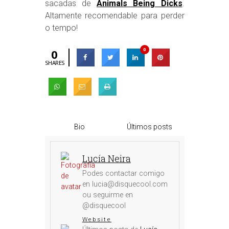
sacadas de
Animals Being Dicks
.
Altamente recomendable para perder
o tempo!
0
0
SHARES
Bio
Últimos posts
Lucía Neira
Podes contactar comigo
en lucia@disquecool.com
ou seguirme en
@disquecool
Website