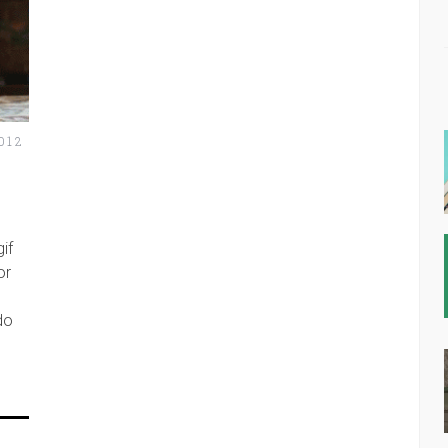
012
:
if
or
do