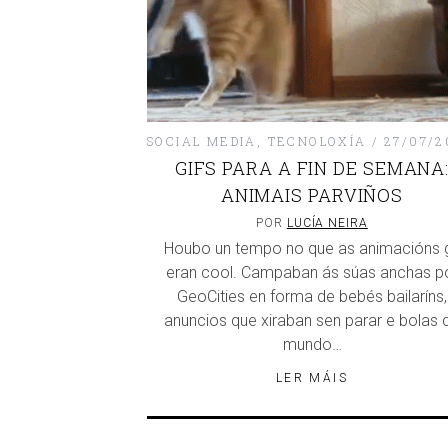
SOCIAL MEDIA
,
TECNOLOXÍA
27/07/2
GIFS PARA A FIN DE SEMANA
ANIMAIS PARVIÑOS
POR
LUCÍA NEIRA
Houbo un tempo no que as animacións g
eran cool. Campaban ás súas anchas p
GeoCities en forma de bebés bailaríns,
anuncios que xiraban sen parar e bolas 
mundo…
LER MÁIS