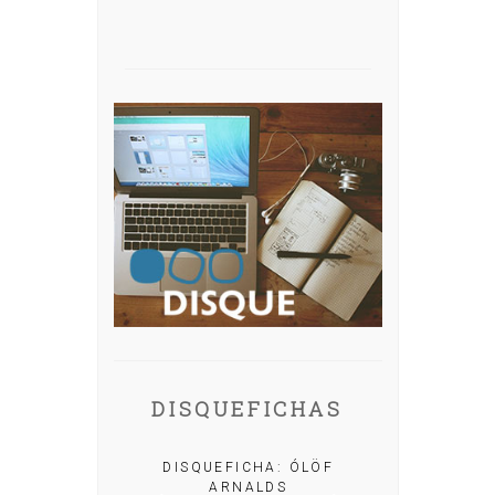
DISQUEFICHAS
A: IRIA MISA
DISQUEFICHA: ÓLÖF
ARNALDS