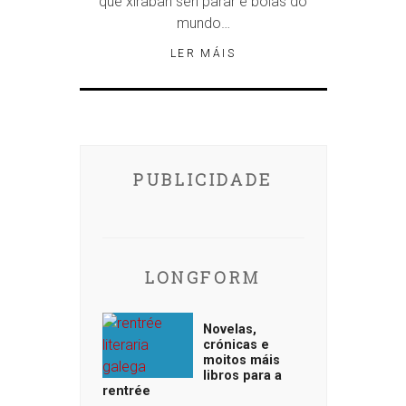
que xiraban sen parar e bolas do
mundo…
LER MÁIS
PUBLICIDADE
LONGFORM
Novelas,
crónicas e
moitos máis
libros para a
rentrée