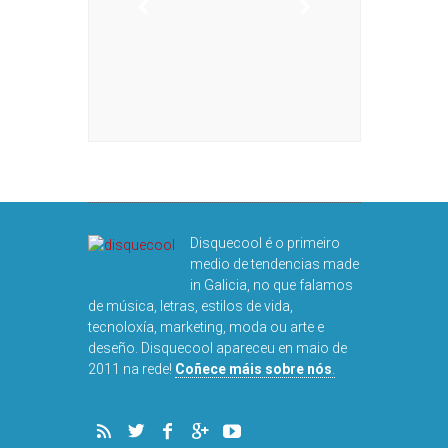
DISQUEFIC
NOG
Disquecool é o primeiro
medio de tendencias made