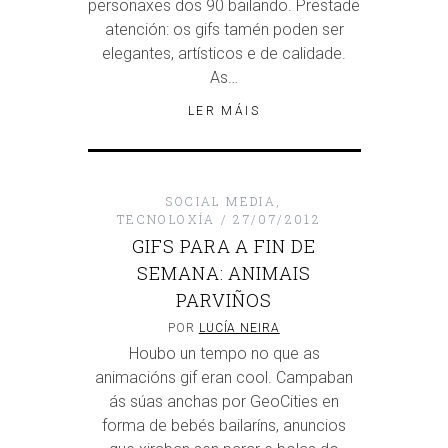
personaxes dos 90 bailando. Prestade
atención: os gifs tamén poden ser
elegantes, artísticos e de calidade.
As…
LER MÁIS
SOCIAL MEDIA
,
TECNOLOXÍA
27/07/2012
GIFS PARA A FIN DE
SEMANA: ANIMAIS
PARVIÑOS
POR
LUCÍA NEIRA
Houbo un tempo no que as
animacións gif eran cool. Campaban
ás súas anchas por GeoCities en
forma de bebés bailaríns, anuncios