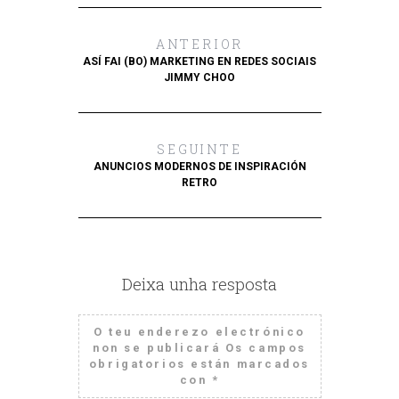
ANTERIOR
ASÍ FAI (BO) MARKETING EN REDES SOCIAIS
JIMMY CHOO
SEGUINTE
ANUNCIOS MODERNOS DE INSPIRACIÓN
RETRO
Deixa unha resposta
O teu enderezo electrónico
non se publicará
Os campos
obrigatorios están marcados
con
*