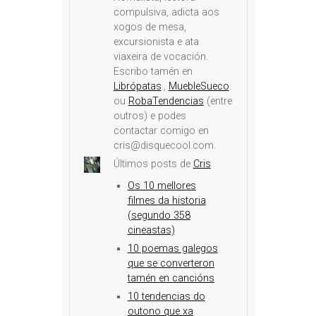
compulsiva, adicta aos
xogos de mesa,
excursionista e ata
viaxeira de vocación.
Escribo tamén en
Librópatas
.,
MuebleSueco
.
ou
RobaTendencias
(entre
outros) e podes
contactar comigo en
cris@disquecool.com.
Últimos posts de
Cris
Os 10 mellores
filmes da historia
(segundo 358
cineastas)
10 poemas galegos
que se converteron
tamén en cancións
10 tendencias do
outono que xa