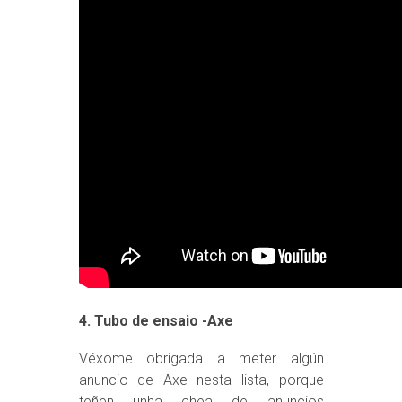
4. Tubo de ensaio -Axe
Véxome obrigada a meter algún
anuncio de Axe nesta lista, porque
teñen unha chea de anuncios