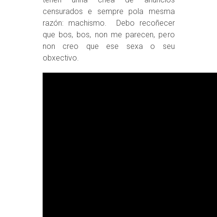
censurados e sempre pola mesma
razón: machismo. Debo recoñecer
que bos, bos, non me parecen, pero
non creo que ese sexa o seu
obxectivo.