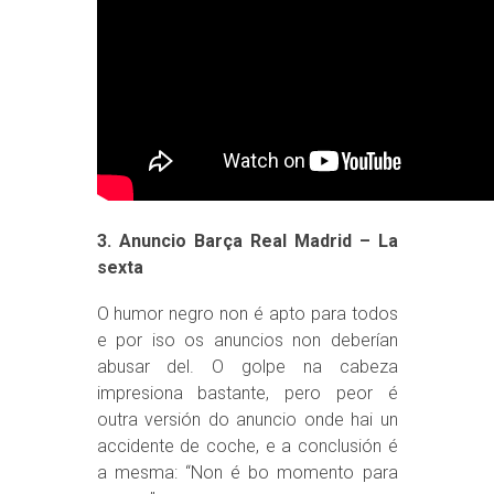
3. Anuncio Barça Real Madrid – La
sexta
O humor negro non é apto para todos
e por iso os anuncios non deberían
abusar del. O golpe na cabeza
impresiona bastante, pero peor é
outra versión do anuncio onde hai un
accidente de coche, e a conclusión é
a mesma: “Non é bo momento para