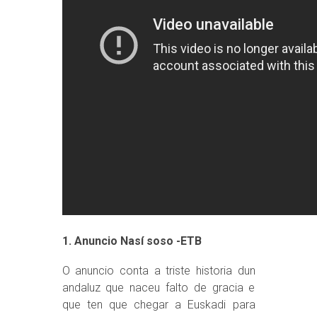
1. Anuncio Nasí soso -ETB
O anuncio conta a triste historia dun
andaluz que naceu falto de gracia e
que ten que chegar a Euskadi para