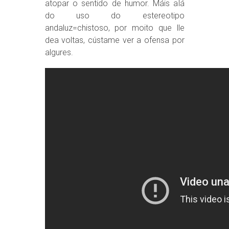
atopar o sentido de humor. Máis alá
do uso do estereotipo
andaluz=chistoso, por moito que lle
dea voltas, cústame ver a ofensa por
algures.