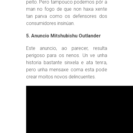
peito. Pero tampouco podemos pór a
man no fogo de que non haxa xente
tan parva como os defensores dos
consumidores insinúan.
5. Anuncio Mitshubishu Outlander
Este anuncio, ao parecer, resulta
perigoso para os nenos. Un ve unha
historia bastante sinxela e ata tenra,
pero unha mensaxe coma esta pode
crear moitos novos delincuentes.