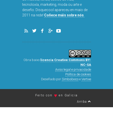
tecnoloxía, marketing, moda ou arte e
deseño. Disquecool apareceu en maio de
DISQUEFI
2011 na rede!
Coñece máis sobre nós
.
ARN
Obra baixo
licencia Creative Commons BY-
NC-SA
Aviso legal e privacidade
Política de cookies
Deseñado por
Simbolóxico
e
Vertixe
♥
Feito con
en Galicia
Arriba