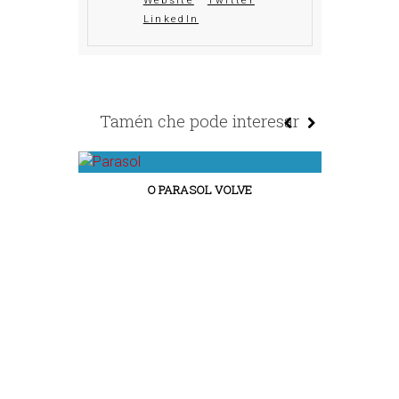
Website
Twitter
LinkedIn
Tamén che pode interesar
O PARASOL VOLVE
ROADE, UNH
SOSTI