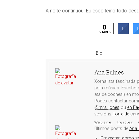
A noite continuou. Eu escoiteino todo desd
0
SHARES
Bio
Ana Bulnes
Xornalista fascinada p
pola música. Escribo d
ata de coches!) en mo
Podes contactar com
@mrs_jones
ou
en Fa
versións
Torre de can
Website
Twitter
Últimos posts de
Ana 
Proxectar: como s