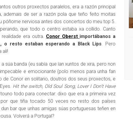
tantos outros proxectos paralelos, era a razón principal
, ademais de ser a razón pola que teño feito moitas
Eu póñome nerviosa antes dos concertos do meu top 5.
sperando, que todo o centro estaba xa collido. Canto
A realidade era outra.
Conor Oberst
importábanos a
, o resto estaban esperando a Black Lips
. Pero
alí!
súa banda (eu sabía que ían xuntos de xira, pero non
o, impecable e emocionante (polo menos para unha fan
 de Conor en solitario, doutros dos seus proxectos, e
 Eyes.
Hit the switch, Old Soul Song, Lover I Don’t Have
entouno todo para conectar: dixo que era a primeira vez
 por que tiña tocado 50 veces no resto dos países
a dun bar que unhas amigas súas portuguesas teñen en
cousa. Volverá a Portugal?