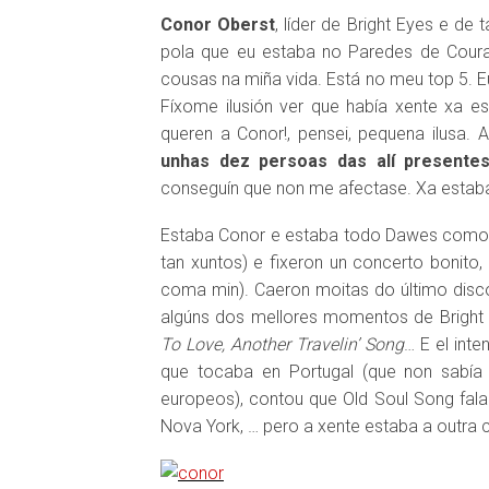
Conor Oberst
, líder de Bright Eyes e de 
pola que eu estaba no Paredes de Coura
cousas na miña vida. Está no meu top 5. 
Fíxome ilusión ver que había xente xa e
queren a Conor!, pensei, pequena ilusa. 
unhas dez persoas das alí presentes
conseguín que non me afectase. Xa estaba 
Estaba Conor e estaba todo Dawes como a 
tan xuntos) e fixeron un concerto bonit
coma min). Caeron moitas do último disco
algúns dos mellores momentos de Bright
To Love, Another Travelin’ Song
… E el int
que tocaba en Portugal (que non sabía
europeos), contou que Old Soul Song fal
Nova York, … pero a xente estaba a outra 