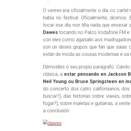
O venres era oficialmente o día co cartel
había no festival. Oficialmente, dicimos.
tocar ese día non tiña nada que envexar 
Dawes
tocando no Palco Vodafone.FM e e
con eles como agasallo aos madrugador
son un deses grupos que fan que saias 
están de moda as cousas modernas e xa no
Démoslles o seu propio parágrafo. Cando 
clásica, a
estar pensando en Jackson B
Neil Young ou Bruce Springsteen en i
do concerto dos catro californianos, dos
buscar?), das historias sobre viaxes, so
fogar?), sobre maletas e guitarras, a xent
a conclusión.