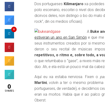
Dos portugueses
Kilimanjaro
xa podedes 
polo escenario, escoitei o nivel dos decib
dicirvos deles, non distingo o bo do malo 
rock”, din os medios oficiais).
0
A
Buke an
estiveran un ano en San Simón
e que me g
seus instrumentos creados por si mesmos (
deron o seu recital de músicas impos
repetitivos, o ritmo e, sobre todo, a vo
o que retumbaba o “gase”, a niveis máis 
dúo. Ah, e ela está un pouco mal da cabe
Aquí eu xa estaba nerviosa. Fixen o
pas
Martini
, volvín a ter o mesmo problema 
0
portugueses, de verdade), e decidimos cear
SHARES
eran xa moitos. Había que ir ao palco gr
Oberst.