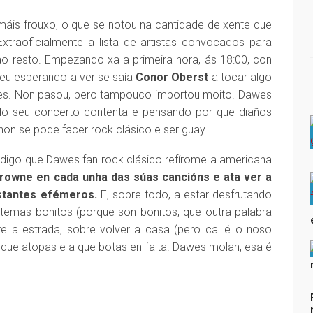
 máis frouxo, o que se notou na cantidade de xente que
 Extraoficialmente a lista de artistas convocados para
ao resto. Empezando xa a primeira hora, ás 18:00, con
u esperando a ver se saía
Conor Oberst
a tocar algo
es. Non pasou, pero tampouco importou moito. Dawes
do seu concerto contenta e pensando por que diaños
n se pode facer rock clásico e ser guay.
digo que Dawes fan rock clásico refírome a americana
rowne en cada unha das súas cancións e ata ver a
nstantes efémeros.
E, sobre todo, a estar desfrutando
 temas bonitos (porque son bonitos, que outra palabra
bre a estrada, sobre volver a casa (pero cal é o noso
e que atopas e a que botas en falta. Dawes molan, esa é