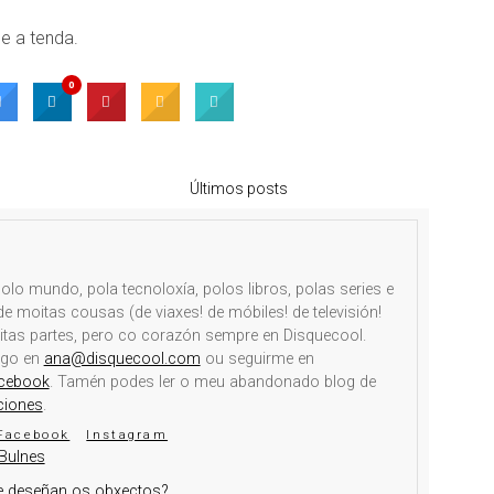
e a tenda.
0
Últimos posts
olo mundo, pola tecnoloxía, polos libros, polas series e
e moitas cousas (de viaxes! de móbiles! de televisión!
itas partes, pero co corazón sempre en Disquecool.
igo en
ana@disquecool.com
ou seguirme en
cebook
. Tamén podes ler o meu abandonado blog de
ciones
.
Facebook
Instagram
Bulnes
e deseñan os obxectos?