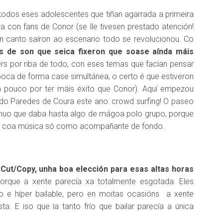
odos eses adolescentes que tiñan agarrada a primeira
a con fans de Conor (se lle tivesen prestado atención!
n canto saíron ao escenario todo se revolucionou. Co
s de son que seica fixeron que soase aínda máis
kers por riba de todo, con eses temas que facían pensar
oca de forma case simultánea, o certo é que estiveron
n pouco por ter máis éxito que Conor). Aquí empezou
do Paredes de Coura este ano: crowd surfing! O paseo
tinuo que daba hasta algo de mágoa polo grupo, porque
a, coa música só como acompañante de fondo.
s
Cut/Copy, unha boa elección para esas altas horas
orque a xente parecía xa totalmente esgotada. Eles
o e híper bailable, pero en moitas ocasións a xente
a. E iso que ía tanto frío que bailar parecía a única