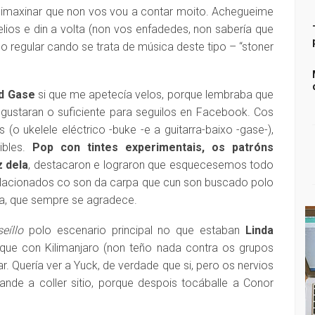
imaxinar que non vos vou a contar moito. Achegueime
elios e din a volta (non vos enfadedes, non sabería que
do regular cando se trata de música deste tipo – “stoner
d Gase
si que me apetecía velos, porque lembraba que
ustaran o suficiente para seguilos en Facebook. Cos
o ukelele eléctrico -buke -e a guitarra-baixo -gase-),
ibles.
Pop con tintes experimentais, os patróns
z dela
, destacaron e lograron que esquecesemos todo
relacionados co son da carpa que cun son buscado polo
za, que sempre se agradece.
eíllo
polo escenario principal no que estaban
Linda
que con Kilimanjaro (non teño nada contra os grupos
. Quería ver a Yuck, de verdade que si, pero os nervios
ande a coller sitio, porque despois tocáballe a Conor