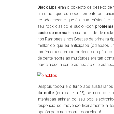
Black Lips
eran o obxecto de desexo de t
fila e aos que eu inocentemente confundir
co adolescente que é a súa música!), e e
seu rock clásico e sucio -con
problema
sucio do normal
-, a súa actitude de roc
nos Ramones e nos Beatles da primeira ép
mellor do que eu anticipaba (odiábaos u
tamén o pasatempo preferido do público 
de xente sobre as multitudes era tan con
parecía que a xente estaba ao que estab
Despois tocoulle o turno aos australiano
da noite
(era case a 1!), se non fose p
intentaban animar co seu pop electrónic
respondía só movendo lixeiramente a test
opción para non morrer conxelado!