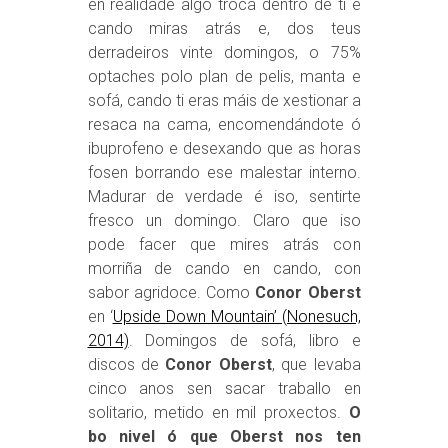
en realidade algo troca dentro de ti é
cando miras atrás e, dos teus
derradeiros vinte domingos, o 75%
optaches polo plan de pelis, manta e
sofá, cando ti eras máis de xestionar a
resaca na cama, encomendándote ó
ibuprofeno e desexando que as horas
fosen borrando ese malestar interno.
Madurar de verdade é iso, sentirte
fresco un domingo. Claro que iso
pode facer que mires atrás con
morriña de cando en cando, con
sabor agridoce. Como
Conor Oberst
en ‘
Upside Down Mountain’ (Nonesuch,
2014)
. Domingos de sofá, libro e
discos de
Conor Oberst
, que levaba
cinco anos sen sacar traballo en
solitario, metido en mil proxectos.
O
bo nivel ó que Oberst nos ten