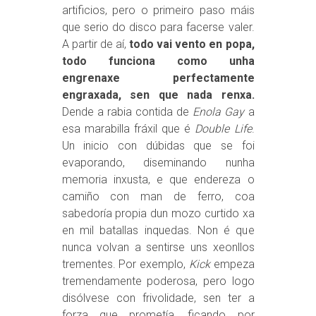
artificios, pero o primeiro paso máis
que serio do disco para facerse valer.
A partir de aí,
todo vai vento en popa,
todo funciona como unha
engrenaxe perfectamente
engraxada, sen que nada renxa.
Dende a rabia contida de
Enola Gay
a
esa marabilla fráxil que é
Double Life
.
Un inicio con dúbidas que se foi
evaporando, diseminando nunha
memoria inxusta, e que endereza o
camiño con man de ferro, coa
sabedoría propia dun mozo curtido xa
en mil batallas inquedas. Non é que
nunca volvan a sentirse uns xeonllos
trementes. Por exemplo,
Kick
empeza
tremendamente poderosa, pero logo
disólvese con frivolidade, sen ter a
forza que prometía, ficando por