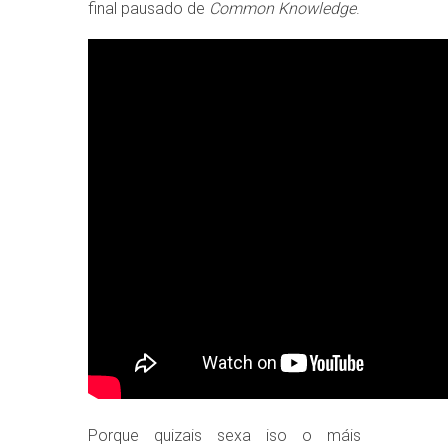
final pausado de
Common Knowledge
.
Porque quizais sexa iso o máis