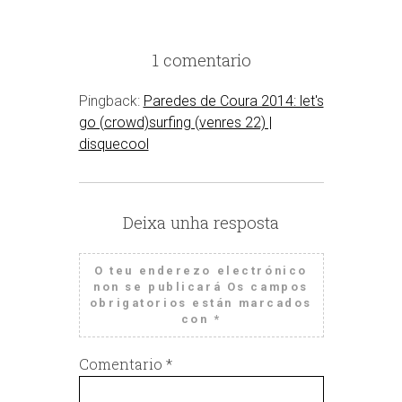
1 comentario
Pingback:
Paredes de Coura 2014: let's
go (crowd)surfing (venres 22) |
disquecool
Deixa unha resposta
O teu enderezo electrónico
non se publicará
Os campos
obrigatorios están marcados
con
*
Comentario
*