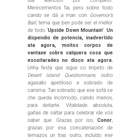
túa atención por completo.
Merecementos fai, pero sobre todo
cando se dá a man con
Governor’s
Ball
, tema que ben pode ser el mellor
de todo ‘
Upside Down Mountain’
.
Un
dispendio de potencia, inadvertido
ata agora, moitos corpos de
vantaxe sobre calquera cosa que
escoitarades no disco ata agora.
Unha festa que sigue co ímpeto de
Desert Island Questionnaire
, outro
agasallo apetitoso e sobrado de
carisma. Tan sobrado que ese sofá se
che queda incómodo, cando menos,
para deitarte. Vitalidade absoluta,
gañas de saltar para celebrar ide vós
saber que. Grazas por iso,
Conor
,
grazas por esa concatenación de
temazos un tras outro, incluído ese