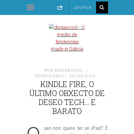
POR
DISQUECOOL
TECNOLOXÍA
30/09/2011
KINDLE FIRE, O
ÚLTIMO OBXECTO DE
DESEO TECH… E
BARATO
uen non quere ter un iPad? É