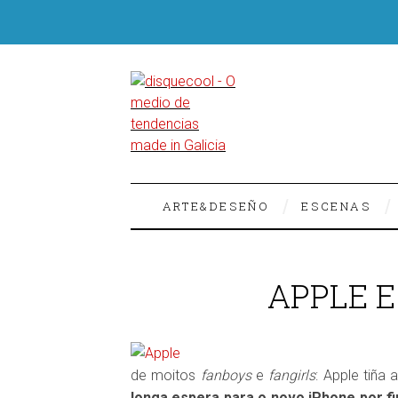
ARTE&DESEÑO
ESCENAS
APPLE E
de moitos
fanboys
e
fangirls
: Apple tiña
longa espera para o novo iPhone por fi