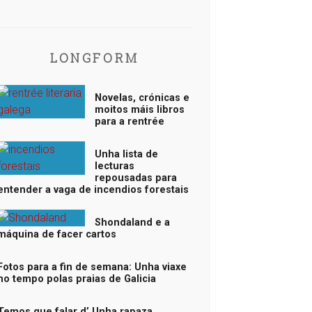
LONGFORM
Novelas, crónicas e
moitos máis libros
para a rentrée
Unha lista de
lecturas
repousadas para
entender a vaga de incendios forestais
Shondaland e a
máquina de facer cartos
Fotos para a fin de semana: Unha viaxe
no tempo polas praias de Galicia
Temos que falar d’ Unha rapaza