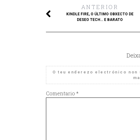
ANTERIOR
KINDLE FIRE, O ÚLTIMO OBXECTO DE
DESEO TECH… E BARATO
Deix
O teu enderezo electrónico non 
ma
Comentario
*