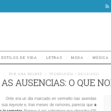
ESTILOS DE VIDA
LETRAS
MODA
MÚSICA
POR
ANA BULNES
TECNOLOXÍA
05/10/2011
 AS AUSENCIAS: O QUE N
Onte era un día marcado en vermello nas axendas
 a súa
keynote
e, tras meses de rumores, parecía que
a
n ía rematar.
Porque é así, sabiamos que chegaba iOS