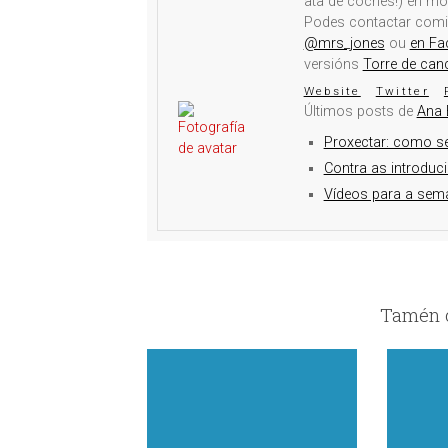
ata de coches!) en mo
Podes contactar com
@mrs_jones
ou
en Fa
versións
Torre de can
Website
Twitter
Últimos posts de
Ana 
Proxectar: como s
Contra as introduc
Vídeos para a sema
Tamén c