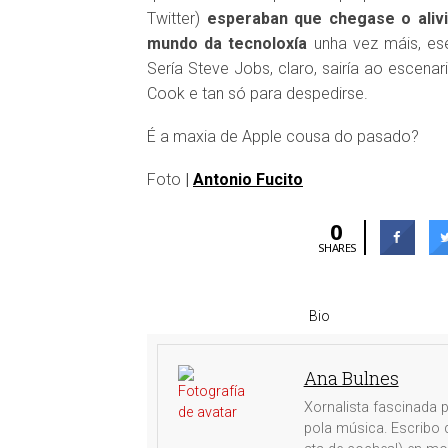
Twitter)
esperaban que chegase o alivio
mundo da tecnoloxía
unha vez máis, ese
Sería Steve Jobs, claro, sairía ao escenar
Cook e tan só para despedirse.
É a maxia de Apple cousa do pasado?
Foto
|
Antonio Fucito
0
SHARES
Bio
Ana Bulnes
Xornalista fascinada p
pola música. Escribo d