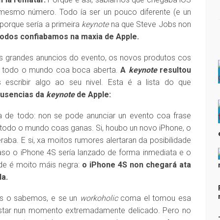
 mesmo número. Todo ía ser un pouco diferente (e un
porque sería a primeira
keynote
na que Steve Jobs non
todos confiabamos na maxia de Apple.
os grandes anuncios do evento, os novos produtos cos
 a todo o mundo coa boca aberta.
A
keynote
resultou
 escribir algo ao seu nivel. Esta é a lista do que
ausencias da
keynote
de Apple:
a de todo: non se pode anunciar un evento coa frase
 a todo o mundo coas ganas. Si, houbo un novo iPhone, o
raba. E si, xa moitos rumores alertaran da posibilidade
aso o iPhone 4S sería lanzado de forma inmediata e o
ade é moito máis negra:
o iPhone 4S non chegará ata
a.
os o sabemos, e se un
workoholic
coma el tomou esa
estar nun momento extremadamente delicado. Pero no