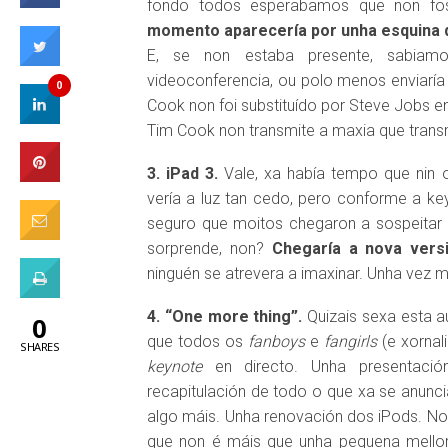
fondo todos esperabamos que non fo
momento aparecería por unha esquina 
E, se non estaba presente, sabiam
videoconferencia, ou polo menos enviaría
0
Cook non foi substituído por Steve Jobs e
Tim Cook non transmite a maxia que trans
3. iPad 3.
Vale, xa había tempo que nin 
vería a luz tan cedo, pero conforme a k
seguro que moitos chegaron a sospeitar q
sorprende, non?
Chegaría a nova versi
ninguén se atrevera a imaxinar. Unha vez
4. “One more thing”.
Quizais sexa esta a
0
que todos os
fanboys
e
fangirls
(e xornal
SHARES
keynote
en directo. Unha presentación
recapitulación de todo o que xa se anunc
algo máis. Unha renovación dos iPods. Non
que non é máis que unha pequena mello