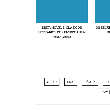
INSTA NOVELS: CLÁSICOS
OS SELFI
LITERARIOS POR ENTREGAS EN
D
INSTAGRAM
apple
ipad
iPad 3
ip
steve 