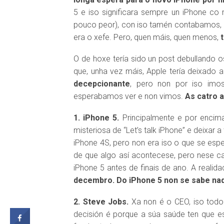
5 e iso significara sempre un iPhone co
pouco peor), con iso tamén contabamos, 
era o xefe. Pero, quen máis, quen menos,
O de hoxe tería sido un post debullando 
que, unha vez máis, Apple tería deixado
decepcionante
, pero non por iso imos
esperabamos ver e non vimos.
As catro 
1. iPhone 5.
Principalmente e por encim
misteriosa de “Let’s talk iPhone” e deixar
iPhone 4S, pero non era iso o que se espe
de que algo así acontecese, pero nese c
iPhone 5 antes de finais de ano. A realid
decembro. Do iPhone 5 non se sabe nad
2. Steve Jobs.
Xa non é o CEO, iso tod
decisión é porque a súa saúde ten que 