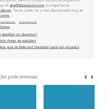
itas partes, pero co corazón sempre en Disquecool.
igo en
ana@disquecool.com
ou seguirme en
cebook
. Tamén podes ler o meu abandonado blog de
ciones
.
Facebook
Instagram
Bulnes
e deseñan os obxectos?
ións cheas de espóilers
na: guía de Belle and Sebastian para non iniciados
he pode interesar