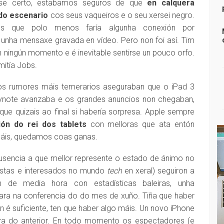
se certo, estabamos seguros de que
en calquera
do escenario
cos seus vaqueiros e o seu xersei negro.
os que polo menos faría algunha conexión por
 unha mensaxe gravada en vídeo. Pero non foi así. Tim
n ningún momento e é inevitable sentirse un pouco orfo.
mitía Jobs.
os rumores máis temerarios aseguraban que o iPad 3
eynote avanzaba e os grandes anuncios non chegaban,
ue quizais ao final si habería sorpresa. Apple sempre
ón do rei dos tablets
con melloras que ata entón
 máis, quedamos coas ganas.
usencia a que mellor represente o estado de ánimo no
istas e interesados no mundo
tech
en xeral) seguiron a
 de media hora con estadísticas baleiras, unha
iara na conferencia do do mes de xuño. Tiña que haber
 é suficiente, ten que haber algo máis. Un novo iPhone
ra do anterior. En todo momento os espectadores (e