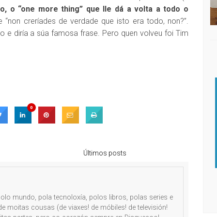
, o “one more thing” que lle dá a volta a todo o
 “non creríades de verdade que isto era todo, non?”.
io e diría a súa famosa frase. Pero quen volveu foi Tim
0
Últimos posts
DISQUEFICHA: NACHO ESCOLAR
olo mundo, pola tecnoloxía, polos libros, polas series e
e moitas cousas (de viaxes! de móbiles! de televisión!