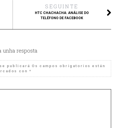
SEGUINTE
HTC CHACHACHA: ANÁLISE DO
TELÉFONO DE FACEBOOK
a unha resposta
se publicará
Os campos obrigatorios están
rcados con
*