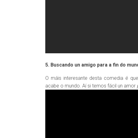
5. Buscando un amigo para a fin do mun
O máis interesante desta comedia é qu
acabe o mundo. Aí si temos fácil un amor