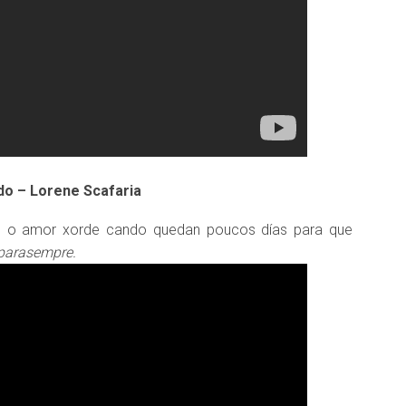
do – Lorene Scafaria
e o amor xorde cando quedan poucos días para que
parasempre.