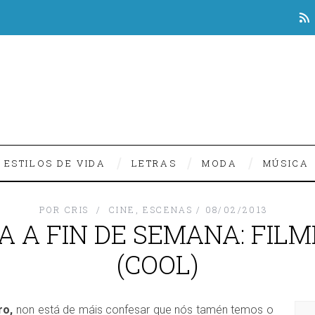
ESTILOS DE VIDA
LETRAS
MODA
MÚSICA
POR
CRIS
CINE
,
ESCENAS
08/02/2013
A A FIN DE SEMANA: FIL
(COOL)
ro,
non está de máis confesar que nós tamén temos o