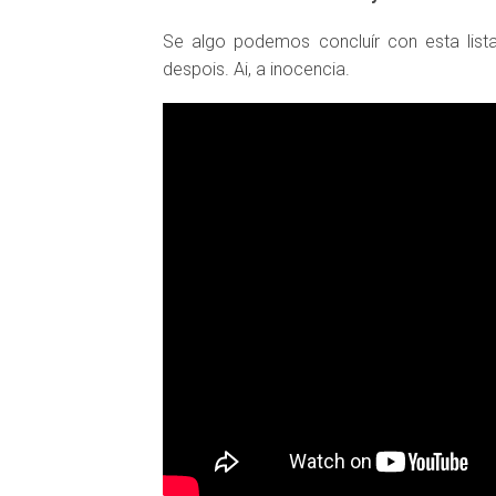
Se algo podemos concluír con esta lis
despois. Ai, a inocencia.