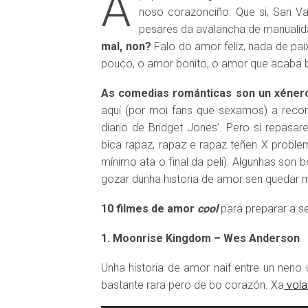
A
noso corazonciño. Que si, San Va
pesares da avalancha de manualida
mal, non?
Falo do amor feliz, nada de pai
pouco, o amor bonito, o amor que acaba 
As comedias románticas son un xéner
aquí (por moi fans que sexamos) a reco
diario de Bridget Jones’. Pero si repasa
bica rapaz, rapaz e rapaz teñen X probl
mínimo ata o final da peli). Algunhas son b
gozar dunha historia de amor sen quedar 
10 filmes de amor
cool
para preparar a 
1. Moonrise Kingdom – Wes Anderson
Unha historia de amor naif entre un neno
bastante rara pero de bo corazón. Xa
vol