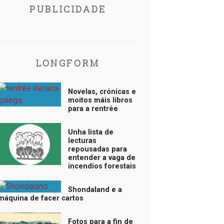
PUBLICIDADE
LONGFORM
Novelas, crónicas e
moitos máis libros
para a rentrée
Unha lista de
lecturas
repousadas para
entender a vaga de
incendios forestais
Shondaland e a
máquina de facer cartos
Fotos para a fin de