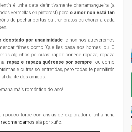
lentín é unha data definitivamente charramangueira (a
des vermellas en pinterest) pero
o amor non está tan
xóns de pechar portas ou tirar pratos ou chorar a cada
ben.
o deostado por unanimidade
, e non nos atreveremos
mendar filmes como ‘Que lles pasa aos homes’ ou ‘O
remos algunhas películas: rapaz coñece rapaza, rapaza
ema,
rapaz e rapaza quérense por sempre
-ou como
oísimas e outras só entretidas, pero todas te permitirán
mal diante dos amigos.
semana máis romántica do ano!
 un pouco torpe con ansias de explorador e unha nena
a recomendamos
alá por xuño.