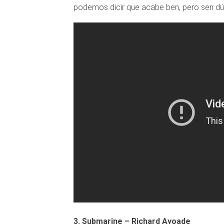
podemos dicir que acabe ben, pero sen dú
3. Submarine – Richard Ayoade