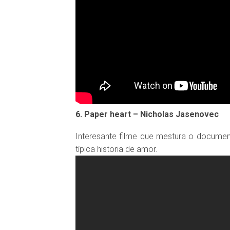
6. Paper heart – Nicholas Jasenovec
Interesante filme que mestura o docume
típica historia de amor.