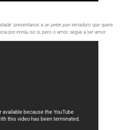
elidade’ preséntanos a un
peter pan
inmaduro que quere
cia por ironía, iso si, pero o amor, segue a ser amor.