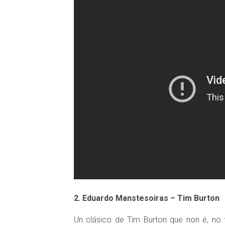
2. Eduardo Manstesoiras – Tim Burton
Un clásico de Tim Burton que non é, no 