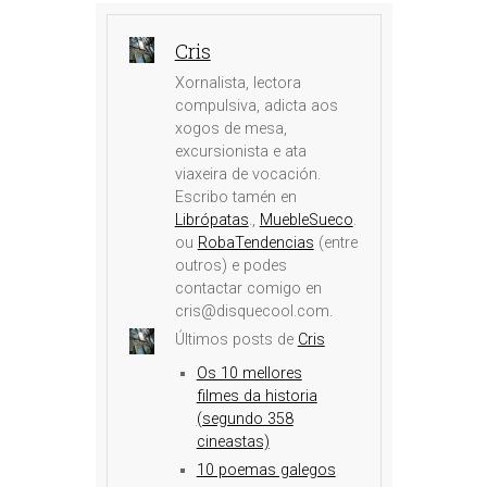
Cris
Xornalista, lectora
compulsiva, adicta aos
xogos de mesa,
excursionista e ata
viaxeira de vocación.
Escribo tamén en
Librópatas
.,
MuebleSueco
.
ou
RobaTendencias
(entre
outros) e podes
contactar comigo en
cris@disquecool.com.
Últimos posts de
Cris
Os 10 mellores
filmes da historia
(segundo 358
cineastas)
10 poemas galegos