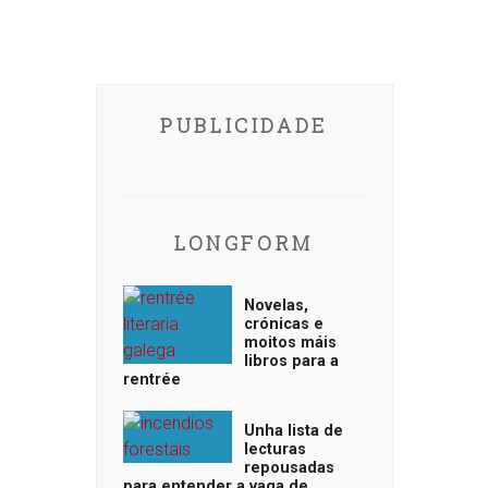
PUBLICIDADE
LONGFORM
Novelas,
crónicas e
moitos máis
libros para a
rentrée
Unha lista de
lecturas
repousadas
para entender a vaga de