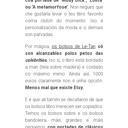
coa portada de ‘Moby Dick’, ‘Lolita’
ou ‘A metamorfose’
. Non negues que
che gustaría levar o teu libro favorito
coma clutch do momento. Iso é
personalización da moda e o demais
son parvadas.
Por mágoa,
os bolsos de Le-Tan
só
son alcanzables polos petos das
celebrities
.
Iso si, o libro está bordado
a man (tela sobre madera) e coidado
co máximo mimo. Aínda así, 1000
euros claramente non é unha opción.
Menos mal que existe Etsy.
E é que alí tamén se decataron de que
os bolsos libro merecen ser copiados.
Temos os bolsos sobre e os bolsos
bandoleira, máis grandes e máis
pequenos,
con portadas de clásicos