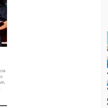
ncia
bo
in,
…