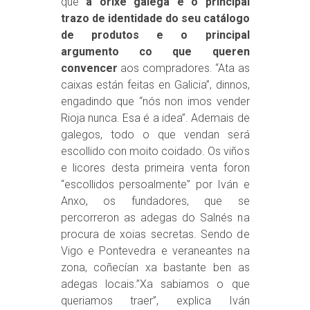
que
a orixe galega é o principal
trazo de identidade do seu catálogo
de produtos e o principal
argumento co que queren
convencer
aos compradores. “Ata as
caixas están feitas en Galicia”, dinnos,
engadindo que “nós non imos vender
Rioja nunca. Esa é a idea”. Ademais de
galegos, todo o que vendan será
escollido con moito coidado. Os viños
e licores desta primeira venta foron
“escollidos persoalmente” por Iván e
Anxo, os fundadores, que se
percorreron as adegas do Salnés na
procura de xoias secretas. Sendo de
Vigo e Pontevedra e veraneantes na
zona, coñecían xa bastante ben as
adegas locais.”Xa sabiamos o que
queriamos traer”, explica Iván