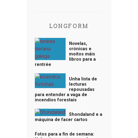
LONGFORM
Novelas,
crónicas e
moitos máis
libros para a
rentrée
Unha lista de
lecturas
repousadas
para entender a vaga de
incendios forestais
Shondaland e a
máquina de facer cartos
Fotos para a fin de semana: