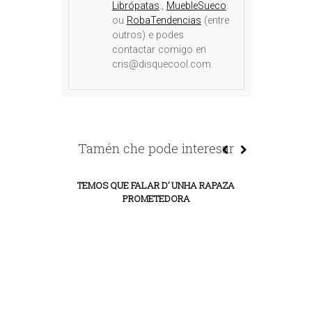
Librópatas
.,
MuebleSueco
.
ou
RobaTendencias
(entre
outros) e podes
contactar comigo en
cris@disquecool.com.
Tamén che pode interesar
TEMOS QUE FALAR D’ UNHA RAPAZA
5 FESTIVAIS
PROMETEDORA