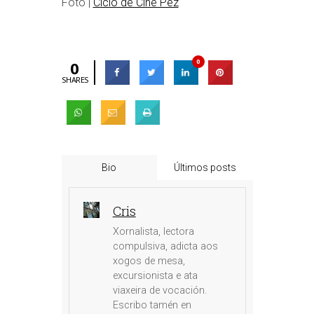
Foto |
Ciclo de Cine Pez
0
0
SHARES
Bio
Últimos posts
Cris
Xornalista, lectora
compulsiva, adicta aos
xogos de mesa,
excursionista e ata
viaxeira de vocación.
Escribo tamén en