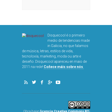
HO
Disquecool é o primeiro
medio de tendencias made
in Galicia, no que falamos
de música, letras, estilos de vida,
tecnoloxía, marketing, moda ou arte e
deseño. Disquecool apareceu en maio de
DISQUEFICHA: ÓLÖ
2011 na rede!
Coñece máis sobre nós
.
ARNALDS
Obra baixo
licencia Creative Commons BY-