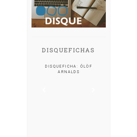
DISQUEFICHAS
A: IRIA MISA
DISQUEFICHA: ÓLÖF
ARNALDS
DISQUEFIC
NOG