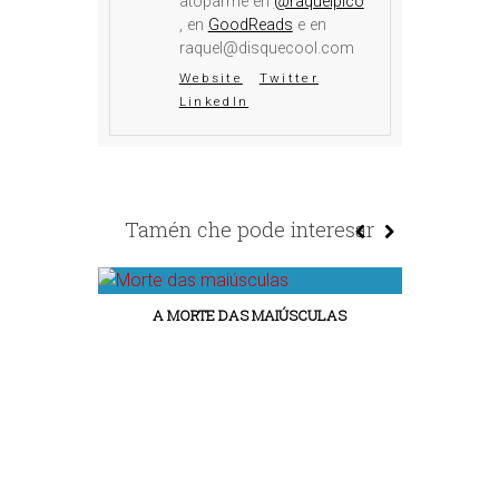
atoparme en
@raquelpico
, en
GoodReads
e en
raquel@disquecool.com
Website
Twitter
LinkedIn
Tamén che pode interesar
A MORTE DAS MAIÚSCULAS
CRISE DOS 4