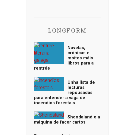
LONGFORM
Novelas,
crónicas e
moitos máis
libros para a
rentrée
Unha lista de
lecturas
repousadas
para entender a vaga de
incendios forestais
Shondaland e a
máquina de facer cartos