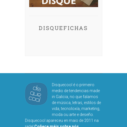
DISQUEFICHAS
Disquecool é o primeiro
medio de tendencias made
in Galicia, no que falamos
de música, letras, estilos de
vida, tecnoloxía, marketing,
moda ou arte e deseño.
Disquecool apareceu en maio de 2011 na
rede!
Coñece máis sobre nós
.