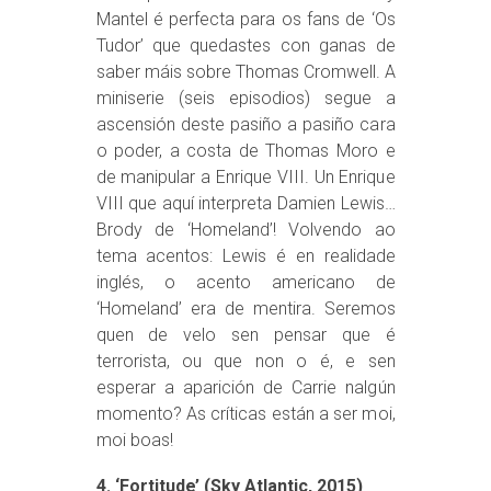
Mantel é perfecta para os fans de ‘Os
Tudor’ que quedastes con ganas de
saber máis sobre Thomas Cromwell. A
miniserie (seis episodios) segue a
ascensión deste pasiño a pasiño cara
o poder, a costa de Thomas Moro e
de manipular a Enrique VIII. Un Enrique
VIII que aquí interpreta Damien Lewis…
Brody de ‘Homeland’! Volvendo ao
tema acentos: Lewis é en realidade
inglés, o acento americano de
‘Homeland’ era de mentira. Seremos
quen de velo sen pensar que é
terrorista, ou que non o é, e sen
esperar a aparición de Carrie nalgún
momento? As críticas están a ser moi,
moi boas!
4. ‘Fortitude’ (Sky Atlantic, 2015)