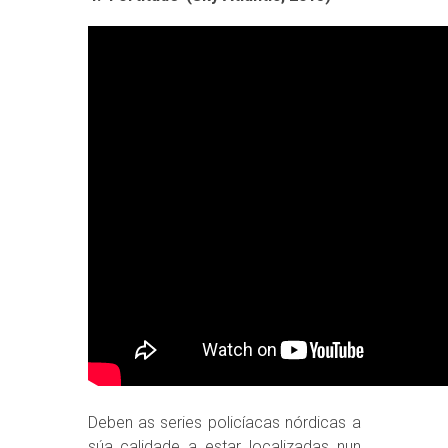
Deben as series policíacas nórdicas a
súa calidade a estar localizadas nun