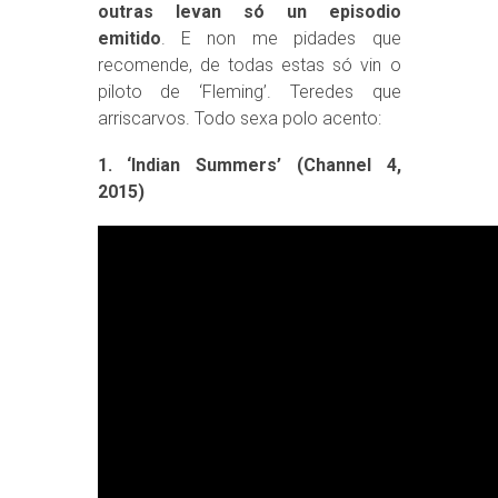
outras levan só un episodio
emitido
. E non me pidades que
recomende, de todas estas só vin o
piloto de ‘Fleming’. Teredes que
arriscarvos. Todo sexa polo acento:
1. ‘Indian Summers’ (Channel 4,
2015)