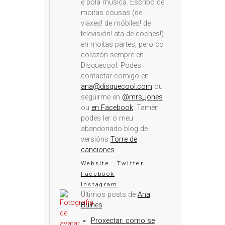
e pola música. Escribo de
moitas cousas (de
viaxes! de móbiles! de
televisión! ata de coches!)
en moitas partes, pero co
corazón sempre en
Disquecool. Podes
contactar comigo en
ana@disquecool.com
ou
seguirme en
@mrs_jones
ou
en Facebook
. Tamén
podes ler o meu
abandonado blog de
versións
Torre de
canciones
.
Website
Twitter
Facebook
Instagram
Últimos posts de
Ana
Bulnes
Proxectar: como se