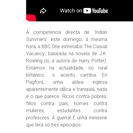
A competencia directa de ‘Indian
Summers’: este domingo, á mesma
hora, a BBC One estrenaba ‘The Casual
Vacancy’, baseada na novela de J.K.
Rowling (si, a autora de Harry Potter).
Estamos na actualidade, no rural
británico… o acento cambia. En
Pagford, unha aldea inglesa
aparentemente idílica e tranquila, nada
é o que parece. Ricos contra pobres,
fillos contra pais, homes contra
mulleres, estudantes contra
profesores. A guerra! É unha miniserie
que terá só tres episodios.