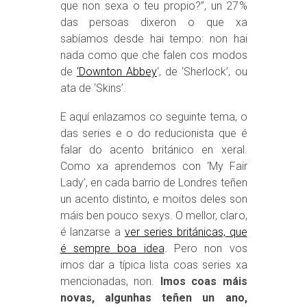
que non sexa o teu propio?”, un 27%
das persoas dixeron o que xa
sabíamos desde hai tempo: non hai
nada como que che falen cos modos
de
‘Downton Abbey
‘, de ‘Sherlock’, ou
ata de ‘Skins’.
E aquí enlazamos co seguinte tema, o
das series e o do reducionista que é
falar do acento británico en xeral.
Como xa aprendemos con ‘My Fair
Lady’, en cada barrio de Londres teñen
un acento distinto, e moitos deles son
máis ben pouco sexys. O mellor, claro,
é lanzarse a
ver series británicas, que
é sempre boa idea
. Pero non vos
imos dar a típica lista coas series xa
mencionadas, non.
Imos coas máis
novas, algunhas teñen un ano,