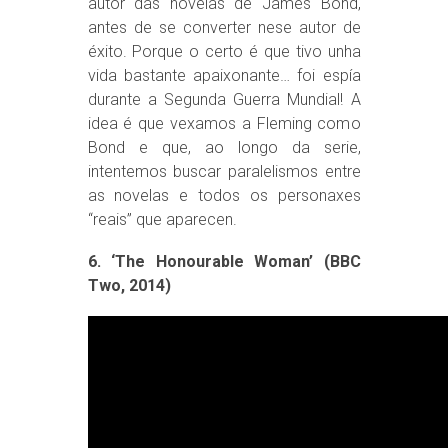
autor das novelas de James Bond,
antes de se converter nese autor de
éxito. Porque o certo é que tivo unha
vida bastante apaixonante… foi espía
durante a Segunda Guerra Mundial! A
idea é que vexamos a Fleming como
Bond e que, ao longo da serie,
intentemos buscar paralelismos entre
as novelas e todos os personaxes
“reais” que aparecen.
6. ‘The Honourable Woman’ (BBC
Two, 2014)