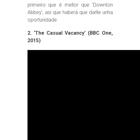
primeiro que é mellor que ‘Downton
Abbey’, así que haberá que darlle unha
oportunidade.
2. ‘The Casual Vacancy’ (BBC One,
2015)