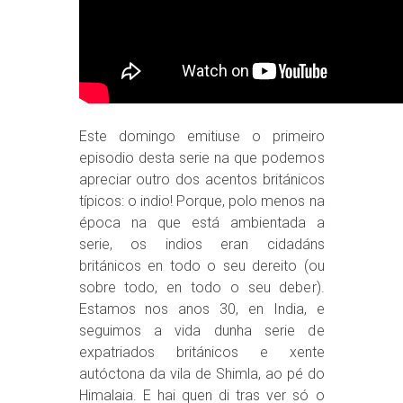
Este domingo emitiuse o primeiro
episodio desta serie na que podemos
apreciar outro dos acentos británicos
típicos: o indio! Porque, polo menos na
época na que está ambientada a
serie, os indios eran cidadáns
británicos en todo o seu dereito (ou
sobre todo, en todo o seu deber).
Estamos nos anos 30, en India, e
seguimos a vida dunha serie de
expatriados británicos e xente
autóctona da vila de Shimla, ao pé do
Himalaia. E hai quen di tras ver só o