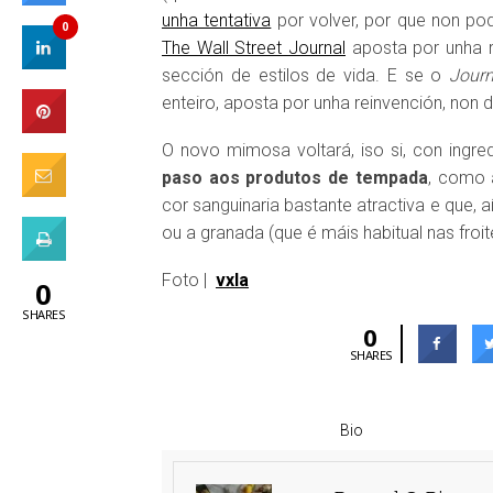
unha tentativa
por volver, por que non p
0
The Wall Street Journal
aposta por unha r
sección de estilos de vida. E se o
Journ
enteiro, aposta por unha reinvención, non 
O novo mimosa voltará, iso si, con ingred
paso aos produtos de tempada
, como a
cor sanguinaria bastante atractiva e que,
ou a granada (que é máis habitual nas froi
Foto |
vxla
0
SHARES
0
SHARES
Bio