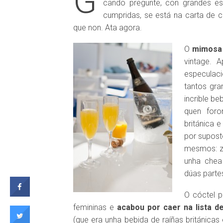
G
cando pregunte, con grandes e
cumpridas, se está na carta de c
que non. Ata agora.
O
mimosa é
vintage. 
especulaci
tantos gr
incrible be
quen foro
británica e
por supost
mesmos: zu
unha chea
dúas parte
O cóctel p
femininas e
acabou por caer na lista d
(que era unha bebida de raíñas británicas