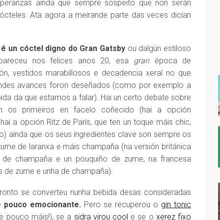
speranzas aínda que sempre sospeito que non serán
ócteles. Ata agora a meirande parte das veces dicían
 un cóctel digno do Gran Gatsby
ou dalgún estiloso
Apareceu nos felices anos 20, esa
gran
época de
ón, vestidos marabillosos e decadencia xeral no que
andes avances foron deseñados (como por exemplo a
bida da que estamos a falar). Hai un certo debate sobre
n os primeiros en facelo coñecido (hai a opción
 hai a opción Ritz de París, que ten un toque máis chic,
o) aínda que os seus ingredientes clave son sempre os
me de laranxa e máis champaña (na versión británica
 de champaña e un pouquiño de zume, na francesa
s de zume e unha de champaña).
ronto se converteu nunha bebida desas consideradas
e pouco emocionante.
Pero se recuperou o
gin tonic
 e pouco máis!), se a
sidra virou cool
e se o
xerez fixo