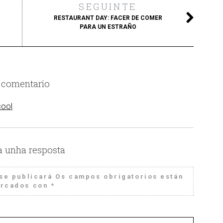
SEGUINTE
RESTAURANT DAY: FACER DE COMER
PARA UN ESTRAÑO
 comentario
cool
a unha resposta
se publicará
Os campos obrigatorios están
rcados con
*