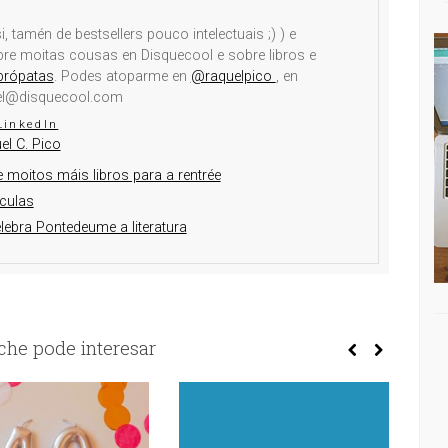
i, tamén de bestsellers pouco intelectuais ;) ) e
obre moitas cousas en Disquecool e sobre libros e
brópatas
. Podes atoparme en
@raquelpico
, en
el@disquecool.com
LinkedIn
el C. Pico
 moitos máis libros para a rentrée
culas
elebra Pontedeume a literatura
he pode interesar