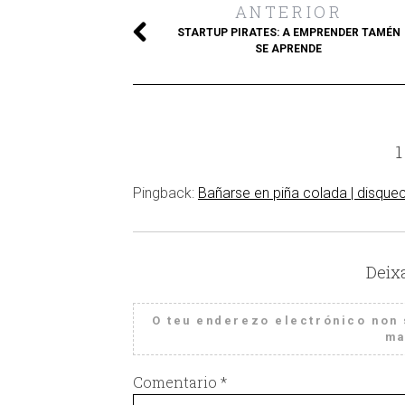
ANTERIOR
STARTUP PIRATES: A EMPRENDER TAMÉN
SE APRENDE
1
Pingback:
Bañarse en piña colada | disque
Deix
O teu enderezo electrónico non 
ma
Comentario
*