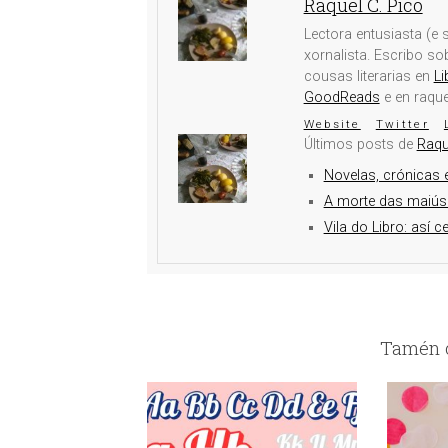
Raquel C. Pico
Lectora entusiasta (e s
xornalista. Escribo s
cousas literarias en
Li
GoodReads
e en raqu
Website
Twitter
Últimos posts de
Raqu
Novelas, crónicas e
A morte das maiús
Vila do Libro: así c
Tamén c