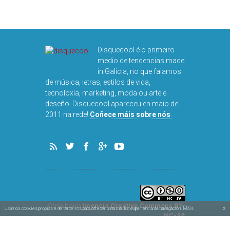
Disquecool é o primeiro
medio de tendencias made
in Galicia, no que falamos
de música, letras, estilos de vida,
tecnoloxía, marketing, moda ou arte e
deseño. Disquecool apareceu en maio de
2011 na rede!
Coñece máis sobre nós
.
Obra baixo
licencia Creative Commons BY-
x
Usamos cookies propias e de terceiros para ofrecer unha mellor experiencia de navegación. Máis
NC-SA
Aviso legal e privacidade
información na nosa política de cookies.