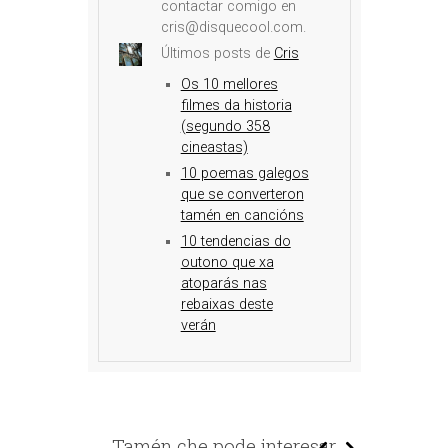
contactar comigo en
cris@disquecool.com.
Últimos posts de
Cris
Os 10 mellores
filmes da historia
(segundo 358
cineastas)
10 poemas galegos
que se converteron
tamén en cancións
10 tendencias do
outono que xa
atoparás nas
rebaixas deste
verán
Tamén che pode interesar