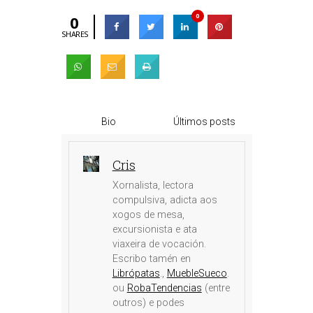
0
0
SHARES
Bio
Últimos posts
Cris
Xornalista, lectora
compulsiva, adicta aos
xogos de mesa,
excursionista e ata
viaxeira de vocación.
Escribo tamén en
Librópatas
.,
MuebleSueco
.
ou
RobaTendencias
(entre
outros) e podes