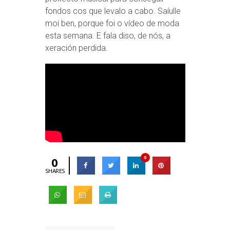
fondos cos que levalo a cabo. Saíulle
moi ben, porque foi o vídeo de moda
esta semana. E fala diso, de nós, a
xeración perdida.
0
0
SHARES