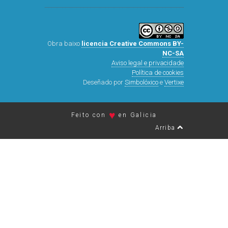
Obra baixo
licencia Creative Commons BY-
NC-SA
Aviso legal e privacidade
Política de cookies
Deseñado por
Simbolóxico
e
Vertixe
♥
Feito con
en Galicia
Arriba