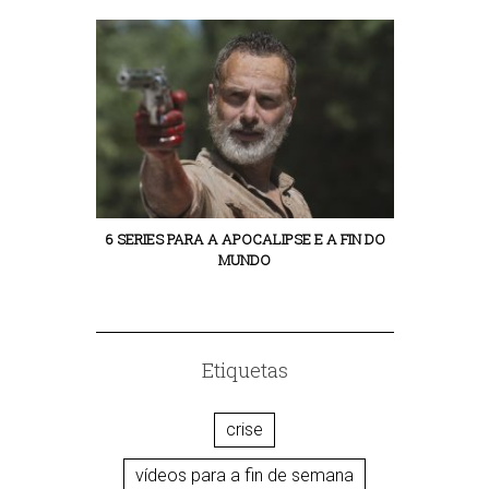
6 SERIES PARA A APOCALIPSE E A FIN DO
MISS MARX: 
MUNDO
Etiquetas
crise
vídeos para a fin de semana