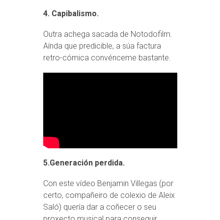
4. Capibalismo.
Outra achega sacada de Notodofilm.
Aínda que predicible, a súa factura
retro-cómica convénceme bastante.
5.Generación perdida.
Con este vídeo Benjamin Villegas (por
certo, compañeiro de colexio de Aleix
Saló) quería dar a coñecer o seu
proxecto musical para conseguir