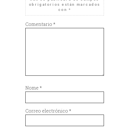
obrigatorios están marcados
con
*
Comentario
*
Nome
*
Correo electrónico
*