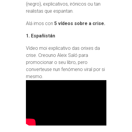
(negro), explicativos, irónicos ou tan
realistas que espantan.
Alá imos con
5 vídeos sobre a crise.
1. Españistán
Vídeo moi explicativo das orixes da
crise. Creouno Aleix Saló para
promocionar o seu libro, pero
converteuse nun fenómeno viral por si
mesmo.