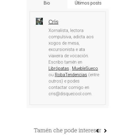
Bio
Últimos posts
Cris
Xornalista, lectora
compulsiva, adicta aos
xogos de mesa,
excursionista e ata
viaxeira de vocación.
Escribo tamén en
Librópatas
.,
MuebleSueco
.
ou
RobaTendencias
(entre
outros) e podes
contactar comigo en
cris@disquecool.com.
Tamén che pode interesar