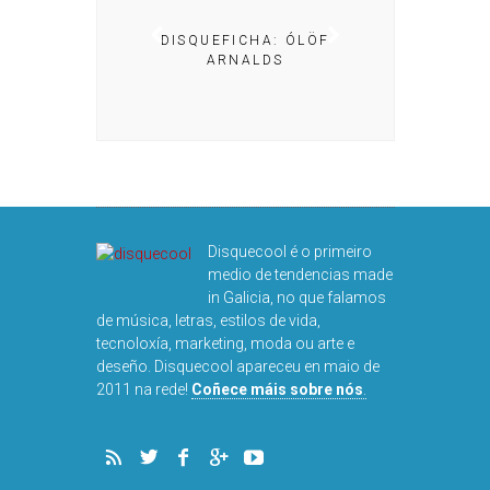
A: IRIA MISA
DISQUEFICHA: ÓLÖF
ARNALDS
DISQUEFIC
NOG
Disquecool é o primeiro
medio de tendencias made
in Galicia, no que falamos
de música, letras, estilos de vida,
tecnoloxía, marketing, moda ou arte e
deseño. Disquecool apareceu en maio de
2011 na rede!
Coñece máis sobre nós
.