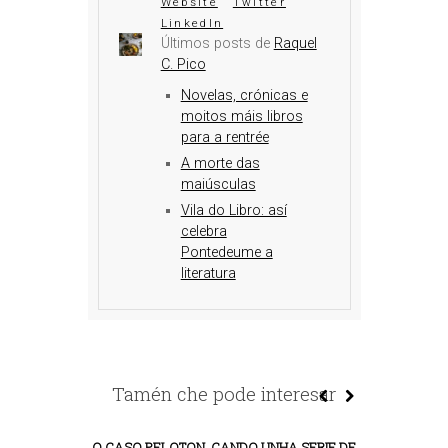
Website
Twitter
LinkedIn
Últimos posts de
Raquel
C. Pico
Novelas, crónicas e
moitos máis libros
para a rentrée
A morte das
maiúsculas
Vila do Libro: así
celebra
Pontedeume a
literatura
Tamén che pode interesar
O CASO PELOTON. CANDO UNHA SERIE DE