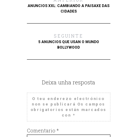
ANUNCIOS XXL: CAMBIANDO A PAISAXE DAS
CIDADES
SEGUINTE
5 ANUNCIOS QUE USAN O MUNDO
BOLLYWOOD
Deixa unha resposta
O teu enderezo electrónico
non se publicará
Os campos
obrigatorios están marcados
con
*
Comentario
*