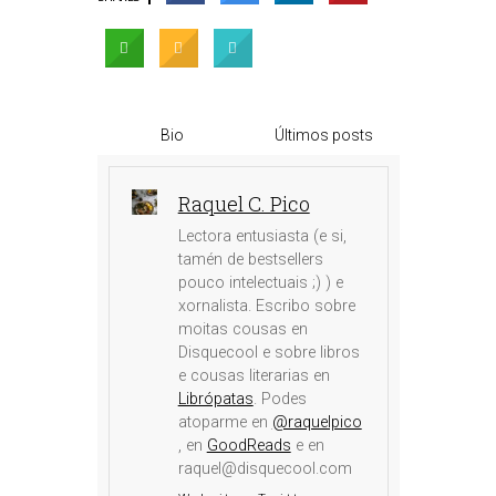
Bio
Últimos posts
Raquel C. Pico
Lectora entusiasta (e si,
tamén de bestsellers
pouco intelectuais ;) ) e
xornalista. Escribo sobre
moitas cousas en
Disquecool e sobre libros
e cousas literarias en
Librópatas
. Podes
atoparme en
@raquelpico
, en
GoodReads
e en
raquel@disquecool.com