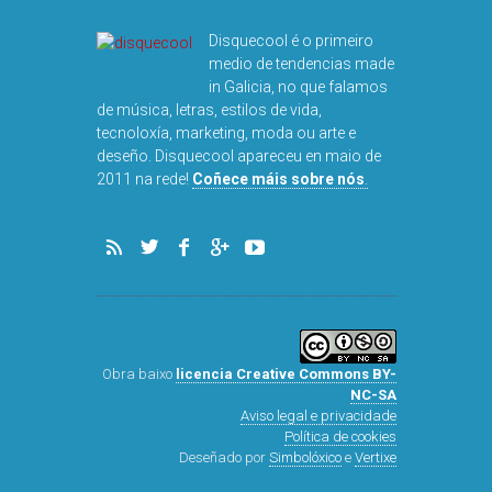
DISQUEFIC
NOG
Disquecool é o primeiro
medio de tendencias made
in Galicia, no que falamos
de música, letras, estilos de vida,
tecnoloxía, marketing, moda ou arte e
deseño. Disquecool apareceu en maio de
2011 na rede!
Coñece máis sobre nós
.
Obra baixo
licencia Creative Commons BY-
NC-SA
Aviso legal e privacidade
Política de cookies
Deseñado por
Simbolóxico
e
Vertixe