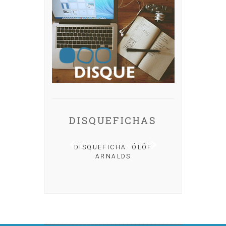
DISQUEFICHAS
A: IRIA MISA
DISQUEFICHA: ÓLÖF
ARNALDS