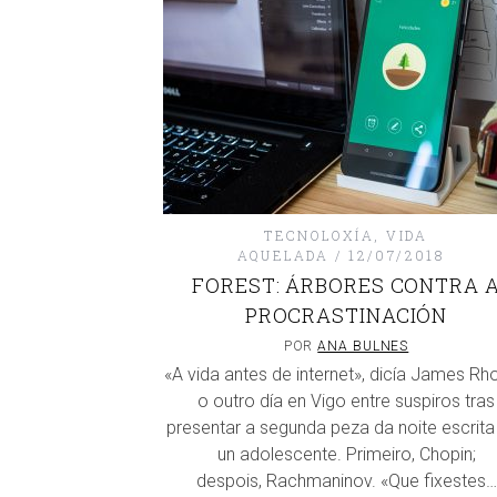
TECNOLOXÍA
,
VIDA
AQUELADA
12/07/2018
FOREST: ÁRBORES CONTRA 
PROCRASTINACIÓN
POR
ANA BULNES
«A vida antes de internet», dicía James Rh
o outro día en Vigo entre suspiros tras
presentar a segunda peza da noite escrita
un adolescente. Primeiro, Chopin;
despois, Rachmaninov. «Que fixestes…