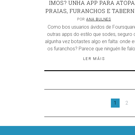
IMOS? UNHA APP PARA ATOP
PRAIAS, FURANCHOS E TABER
POR
ANA BULNES
Como bos usuarios ávidos de Foursquar
outras apps do estilo que sodes, seguro 
algunha vez botastes algo en falta: onde e
os furanchos? Parece que ninguén lle fal
LER MÁIS
1
2