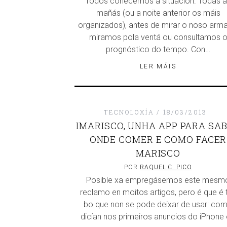
Todos coñecemos a situación. Todas 
mañás (ou a noite anterior os máis
organizados), antes de mirar o noso arma
miramos pola ventá ou consultamos 
prognóstico do tempo. Con…
LER MÁIS
TECNOLOXÍA
18/03/2013
IMARISCO, UNHA APP PARA SA
ONDE COMER E COMO FACER
MARISCO
POR
RAQUEL C. PICO
Posible xa empregásemos este mesm
reclamo en moitos artigos, pero é que é 
bo que non se pode deixar de usar: co
dicían nos primeiros anuncios do iPhone