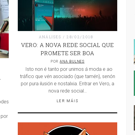
ANÁLISES
28/02/2018
VERO: A NOVA REDE SOCIAL QUE
PROMETE SER BOA
POR
ANA BULNES
Isto non é tanto por unirnos á moda e ao
tráfico que vén asociado (que tamén), senón
A
por pura ilusión e nostalxia. Entrar en Vero, a
nova rede social…
odes
LER MÁIS
 por