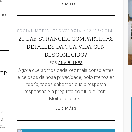
as
LER MÁIS
rio,
o
SOCIAL MEDIA
,
TECNOLOXÍA
13/05/2014
20 DAY STRANGER: COMPARTIRÍAS
DETALLES DA TÚA VIDA CUN
DESCOÑECIDO?
POR
ANA BULNES
Agora que somos cada vez máis conscientes
BER
e celosos da nosa privacidade, polo menos en
teoría, todos sabemos que a resposta
responsable á pregunta do título é “non”.
Moitos diredes…
o
LER MÁIS
tan
mo
 e…