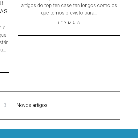
AR
artigos do top ten case tan longos como os
NAS
que temos previsto para…
LER MÁIS
e e
que
stán
ou…
3
Novos artigos