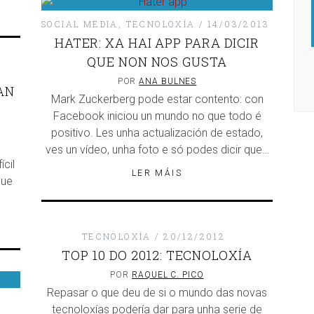
SOCIAL MEDIA
,
TECNOLOXÍA
14/03/2013
HATER: XA HAI APP PARA DICIR
QUE NON NOS GUSTA
A: NACHO ESCOLAR
DISQUEFICHA: IRIA MISA
POR
ANA BULNES
FAN
Mark Zuckerberg pode estar contento: con
Facebook iniciou un mundo no que todo é
positivo. Les unha actualización de estado,
ves un vídeo, unha foto e só podes dicir que…
ícil
LER MÁIS
que
TECNOLOXÍA
20/12/2012
TOP 10 DO 2012: TECNOLOXÍA
POR
RAQUEL C. PICO
Repasar o que deu de si o mundo das novas
tecnoloxías podería dar para unha serie de