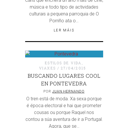
Cans que encherá un ano máis de cine,
música e todo tipo de actividades
culturais a pequena parroquia de O
Porriño ata o…
LER MÁIS
ESTILOS DE VIDA
,
VIAXES
27/04/2015
BUSCANDO LUGARES COOL
EN PONTEVEDRA
POR
JUAN HERNANDO
O tren está de moda. Xa sexa porque
é época electoral e hai que prometer
cousas ou porque Raquel nos
contou a súa aventura de ir a Portugal.
Agora, que se…