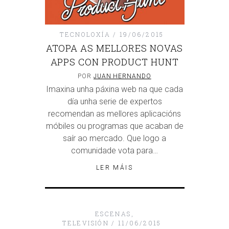
TECNOLOXÍA
19/06/2015
ATOPA AS MELLORES NOVAS
APPS CON PRODUCT HUNT
POR
JUAN HERNANDO
Imaxina unha páxina web na que cada
día unha serie de expertos
recomendan as mellores aplicacións
móbiles ou programas que acaban de
saír ao mercado. Que logo a
comunidade vota para…
LER MÁIS
ESCENAS
,
TELEVISIÓN
11/06/2015