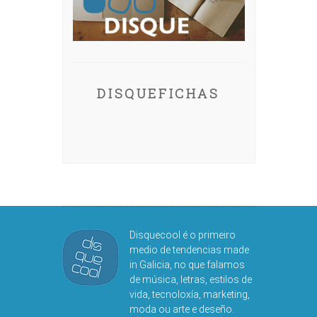
DISQUEFICHAS
Disquecool é o primeiro
medio de tendencias made
in Galicia, no que falamos
de música, letras, estilos de
vida, tecnoloxía, marketing,
moda ou arte e deseño.