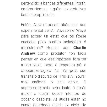
pertencido a bandas diferentes. Porén,
ambos temas erguían expectativas
bastante optimistas.
Entón, Alt-J deixarían atrás ese son
experimental de ‘An Awesome Wave’
para acoller un estilo que os fixese
queridos polo público achegado ó
mainstream? Repetir con
Charlie
Andrew
como produtor non facía
pensar en que esa hipótese fora ter
moito valor, pero a resposta só a
atopamos agora. Na liña pola que
transita o discurso de ‘This is All Yours’,
moi análoga ó seu debut. O
sophomore saíu semellante ó irmán
maior, a pesar deses intentos de
xogar ó despiste. As augas están no
curso agardado dende o inicio de