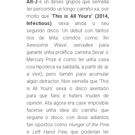
Alt-J
é un deses grupos que semella
ter percorrido un longo camiño xa, por
moito que ‘
This is All Yours’ (2014,
Infectious)
, sexa aínda o seu
segundo disco. Un debut con tantos
ríos de tinta corridos como ‘An
Awesome Wave’, serviulles para
garantir unha prolífica carreira (levar o
Mercury Prize é como ter unha casa
coa hipoteca xa saldada, a partir de aí,
a vivir), pero tamén para acumular
algún detractor. Non semella que ‘This
is All Yours’ sexa o disco axeitado
para que fans e haters muden de
opinión. Ata agora era case imposible
facerse unha idea do camiño que
seguiría o disco, con dous adiantos
tan opostos como
Hunger of the Pine
e
Left Hand Free
, que poderían ter