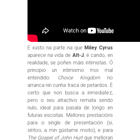
E xusto na parte na que
Miley Cyrus
aparece na vida de
Alt-J
, é cando, en
realidade, se poñen máis intimistas. Ó
principio un intimismo moi mal
entendido.
Choice Kingdom
no
arranca nin cunha traca de petardos. É
certo que non busca a inmediatez,
pero o seu atractivo remata sendo
nulo, ideal para pasala de longo en
futuras escoitas. Mellores prestacións
para o single de presentación (si,
síntoo, a min gústame moito), e para
The Gospel of John Hurt
que melloran