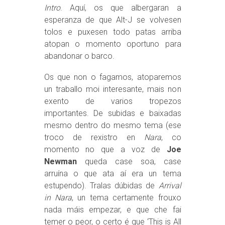
Intro
. Aquí, os que albergaran a
esperanza de que Alt-J se volvesen
tolos e puxesen todo patas arriba
atopan o momento oportuno para
abandonar o barco.
Os que non o fagamos, atoparemos
un traballo moi interesante, mais non
exento de varios tropezos
importantes. De subidas e baixadas
mesmo dentro do mesmo tema (ese
troco de rexistro en
Nara
, co
momento no que a voz de
Joe
Newman
queda case soa, case
arruína o que ata aí era un tema
estupendo). Tralas dúbidas de
Arrival
in Nara
, un tema certamente frouxo
nada máis empezar, e que che fai
temer o peor, o certo é que ‘This is All