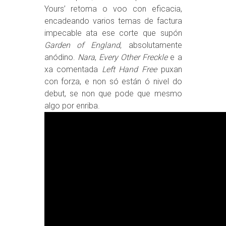
Yours’ retoma o voo con eficacia,
encadeando varios temas de factura
impecable ata ese corte que supón
Garden of England
, absolutamente
anódino.
Nara
,
Every Other Freckle
e a
xa comentada
Left Hand Free
puxan
con forza, e non só están ó nivel do
debut, se non que pode que mesmo
algo por enriba.