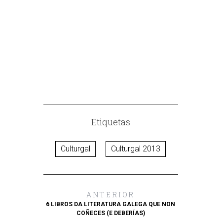
OS MELLOR
TURISM
Etiquetas
Culturgal
Culturgal 2013
ANTERIOR
6 LIBROS DA LITERATURA GALEGA QUE NON
COÑECES (E DEBERÍAS)