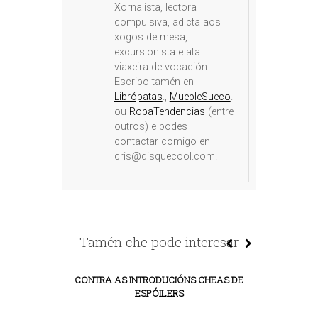
Xornalista, lectora
compulsiva, adicta aos
xogos de mesa,
excursionista e ata
viaxeira de vocación.
Escribo tamén en
Librópatas
.,
MuebleSueco
.
ou
RobaTendencias
(entre
outros) e podes
contactar comigo en
cris@disquecool.com.
Tamén che pode interesar
CONTRA AS INTRODUCIÓNS CHEAS DE
ESPÓILERS