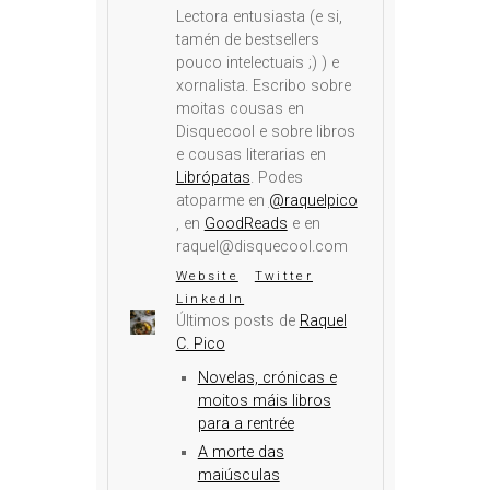
Lectora entusiasta (e si,
tamén de bestsellers
pouco intelectuais ;) ) e
xornalista. Escribo sobre
moitas cousas en
Disquecool e sobre libros
e cousas literarias en
Librópatas
. Podes
atoparme en
@raquelpico
, en
GoodReads
e en
raquel@disquecool.com
Website
Twitter
LinkedIn
Últimos posts de
Raquel
C. Pico
Novelas, crónicas e
moitos máis libros
para a rentrée
A morte das
maiúsculas