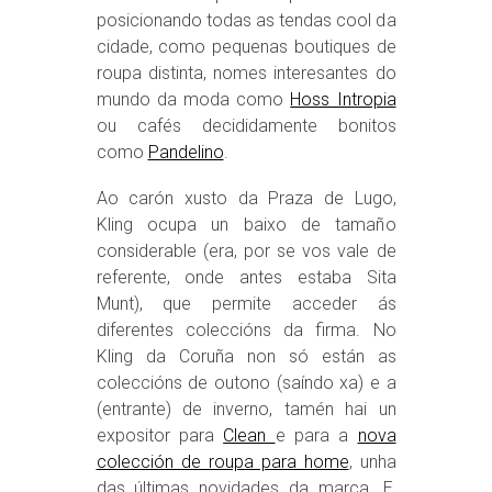
posicionando todas as tendas cool da
cidade, como pequenas boutiques de
roupa distinta, nomes interesantes do
mundo da moda como
Hoss Intropia
ou cafés decididamente bonitos
como
Pandelino
.
Ao carón xusto da Praza de Lugo,
Kling ocupa un baixo de tamaño
considerable (era, por se vos vale de
referente, onde antes estaba Sita
Munt), que permite acceder ás
diferentes coleccións da firma. No
Kling da Coruña non só están as
coleccións de outono (saíndo xa) e a
(entrante) de inverno, tamén hai un
expositor para
Clean
e para a
nova
colección de roupa para home
, unha
das últimas novidades da marca. E,