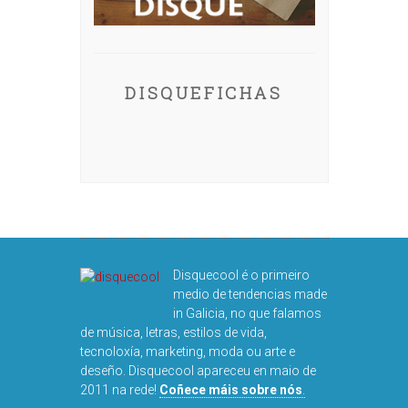
DISQUEFICHAS
Disquecool é o primeiro
medio de tendencias made
in Galicia, no que falamos
de música, letras, estilos de vida,
tecnoloxía, marketing, moda ou arte e
deseño. Disquecool apareceu en maio de
2011 na rede!
Coñece máis sobre nós
.