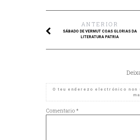
ANTERIOR
SÁBADO DE VERMUT COAS GLORIAS DA
LITERATURA PATRIA
Deix
O teu enderezo electrónico non 
ma
Comentario
*