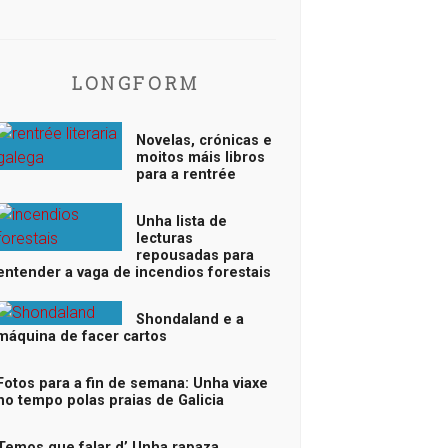
LONGFORM
Novelas, crónicas e
moitos máis libros
para a rentrée
Unha lista de
lecturas
repousadas para
entender a vaga de incendios forestais
Shondaland e a
máquina de facer cartos
Fotos para a fin de semana: Unha viaxe
no tempo polas praias de Galicia
Temos que falar d’ Unha rapaza