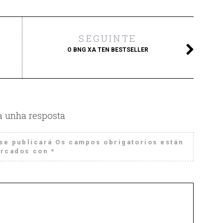
SEGUINTE
O BNG XA TEN BESTSELLER
a unha resposta
se publicará
Os campos obrigatorios están
rcados con
*