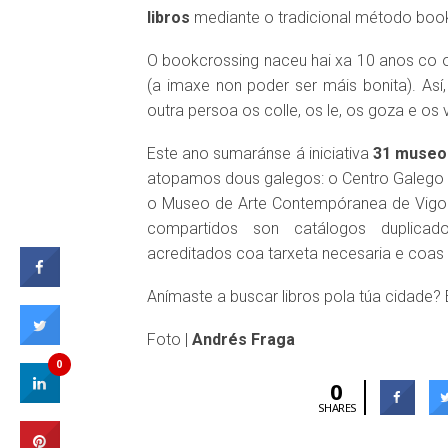
libros
mediante o tradicional método boo
O bookcrossing naceu hai xa 10 anos co o
(a imaxe non poder ser máis bonita). Así,
outra persoa os colle, os le, os goza e os vo
Este ano sumaránse á iniciativa
31 museo
atopamos dous galegos: o Centro Galego
o Museo de Arte Contempóranea de Vigo (
compartidos son catálogos duplicad
acreditados coa tarxeta necesaria e coas 
Anímaste a buscar libros pola túa cidade? E 
Foto |
Andrés Fraga
0
0
SHARES