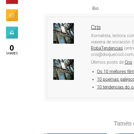
Bio
Cris
Xornalista, lectora co
viaxeira de vocación.
0
RobaTendencias
(entr
SHARES
cris@disquecool.com
Últimos posts de
Cris
Os 10 mellores fil
10 poemas galegos
10 tendencias do o
Tamén c