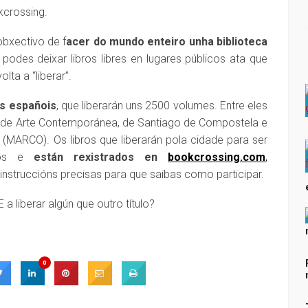
kcrossing.
bxectivo de f
acer do mundo enteiro unha biblioteca
 podes deixar libros libres en lugares públicos ata que
lta a “liberar”.
s españois
, que liberarán uns 2500 volumes. Entre eles
 de Arte Contemporánea, de Santiago de Compostela e
MARCO). Os libros que liberarán pola cidade para ser
os e
están rexistrados en
bookcrossing.com
,
instruccións precisas para que saibas como participar.
a liberar algún que outro título?
0