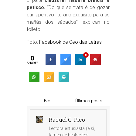
E para
clausurar haberá brindis e
petisco.
“Do que se trata é de gozar
cun aperitivo literario exquisito para as
mañás dos sábados”, explican no
folleto.
Foto:
Facebook de Ceo das Letras
0
0
SHARES
Bio
Últimos posts
Raquel C. Pico
Lectora entusiasta (e si,
tamén de bestsellers