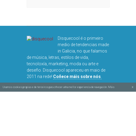
Disquecool é o primeiro
medio de tendencias made
in Galicia, no que falamos
de música, letras, estilos de vida,
tecnoloxía, marketing, moda ou arte e
deseño. Disquecool apareceu en maio de
2011 na rede!
Coñece máis sobre nós
.
x
Usamos cookies propias e de terceiros para ofrecer unha mellor experiencia de navegación. Máis
información na nosa política de cookies.
Obra baixo
licencia Creative Commons BY-