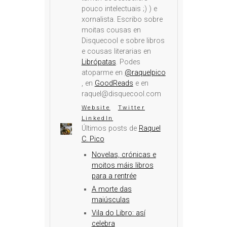
pouco intelectuais ;) ) e
xornalista. Escribo sobre
moitas cousas en
Disquecool e sobre libros
e cousas literarias en
Librópatas
. Podes
atoparme en
@raquelpico
, en
GoodReads
e en
raquel@disquecool.com
Website
Twitter
LinkedIn
Últimos posts de
Raquel
C. Pico
Novelas, crónicas e
moitos máis libros
para a rentrée
A morte das
maiúsculas
Vila do Libro: así
celebra