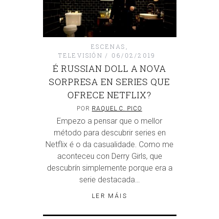
ESCENAS
,
TELEVISIÓN
06/02/2019
É RUSSIAN DOLL A NOVA
SORPRESA EN SERIES QUE
OFRECE NETFLIX?
POR
RAQUEL C. PICO
Empezo a pensar que o mellor
método para descubrir series en
Netflix é o da casualidade. Como me
aconteceu con Derry Girls, que
descubrín simplemente porque era a
serie destacada…
LER MÁIS