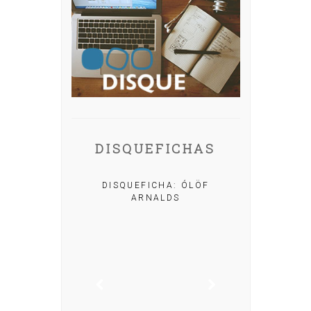
DISQUEFICHAS
A: IRIA MISA
DISQUEFICHA: ÓLÖF
ARNALDS
DISQUEFIC