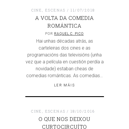
CINE
,
ESCENAS
11/07/2018
A VOLTA DA COMEDIA
ROMÁNTICA
POR
RAQUEL C. PICO
Hai unhas décadas atrás, as
carteleiras dos cines e as
programacións das televisións (unha
vez que a película en cuestión perdía a
novidade) estaban cheas de
comedias románticas. As comedias…
LER MÁIS
CINE
,
ESCENAS
18/10/2016
O QUE NOS DEIXOU
CURTOCIRCUÍTO