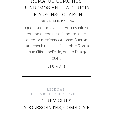
ROMA, OU COMO NOS
RENDEMOS ANTE A PERICIA
DE ALFONSO CUARÓN
POR
NATALIA DASILVA
Queridas, imos vellas. Hai uns intres
estaba a repasar a filmografía do
director mexicano Alfonso Cuarón
para escribir unhas liñas sobre Roma,
a súa última película, cando lin algo
que…
LER MÁIS
ESCENAS
,
TELEVISIÓN
08/01/2019
DERRY GIRLS:
ADOLESCENTES, COMEDIA E