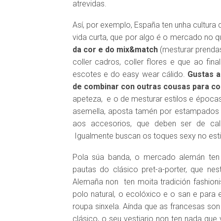
atrevidas.
Así, por exemplo, España ten unha cultura
vida curta, que por algo é o mercado no 
da cor e do mix&match
(mesturar prendas
coller cadros, coller flores e que ao fin
escotes e do easy wear cálido.
Gustas a
de combinar con outras cousas para co
apeteza, e o de mesturar estilos e épocas
asemella, aposta tamén por estampados e “
aos accesorios, que deben ser de ca
Igualmente buscan os toques sexy no esti
Pola súa banda, o mercado alemán te
pautas do clásico pret-a-porter, que n
DISQUEFICHA: NACHO ESCOLAR
Alemaña non ten moita tradición fashionis
DISQUEFI
polo natural, o ecolóxico e o san e para 
roupa sinxela. Aínda que as francesas so
clásico, o seu vestiario non ten nada que