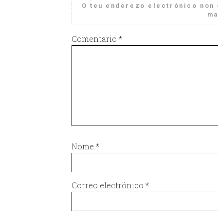
O teu enderezo electrónico non 
ma
Comentario
*
Nome
*
Correo electrónico
*