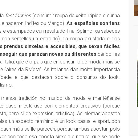
 da
fast fashion
(consumir roupa de xeito rápido e cunha
que naceron Inditex ou Mango).
As españolas son fans
 e estampados cun resultado final óptimo: xa sabedes
al non semelles un entroido), da roupa axustada e dos
s prendas sinxelas e accesibles, que sexan fáciles
nseguir que parezan novas ou diferentes
cando lles
. Italia, que é o país que en consumo de moda máis se
aires da Riviera”. As italianas dan moita importancia
lidade e que destacan sobre o conxunto do look.
lismo.
n menos tradición no mundo da moda e mantéñense
este caso mestúrase con elementos creativos (porque
ta, pero si en expresión artística). As alemás apostan
CHA: IRIA MISA
DISQUEFICHA: ÓLÖF ARNALDS
elas un aspecto feminino é un look casual e sport, con
n quen máis se lle parecen, porque ambas apostan polo
 ver con toda esa aposta sinxela e natural que se pode