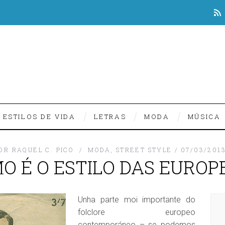
ESTILOS DE VIDA
LETRAS
MODA
MÚSICA
OR
RAQUEL C. PICO
MODA
,
STREET STYLE
07/03/201
O É O ESTILO DAS EUROP
Unha parte moi importante do
folclore europeo
contemporáneo – se podemos