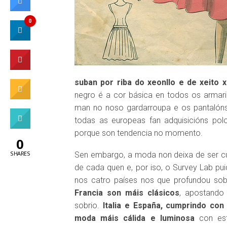
0
suban por riba do xeonllo e de xeito 
negro é a cor básica en todos os armar
man no noso gardarroupa e os pantalóns
todas as europeas fan adquisicións pol
porque son tendencia no momento.
0
SHARES
Sen embargo, a moda non deixa de ser cult
de cada quen e, por iso, o Survey Lab pu
nos catro países nos que profundou sob
Francia son máis clásicos
, apostando
sobrio.
Italia e España, cumprindo con 
moda máis cálida e luminosa
con est