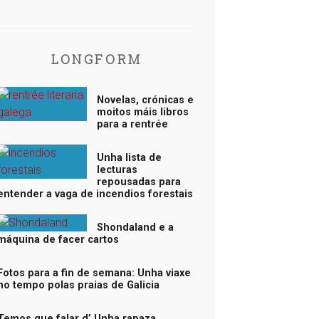
LONGFORM
Novelas, crónicas e
moitos máis libros
para a rentrée
Unha lista de
lecturas
repousadas para
entender a vaga de incendios forestais
Shondaland e a
máquina de facer cartos
Fotos para a fin de semana: Unha viaxe
no tempo polas praias de Galicia
Temos que falar d’ Unha rapaza