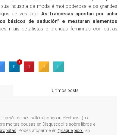
a súa industria da moda é moi poderosa e os grandes
igos de vestiario.
As francesas apostan por unha
os básicos de sedución” e mesturan elementos
s máis detallistas e prendas femininas con outras
0
Últimos posts
i, tamén de bestsellers pouco intelectuais ;) ) e
obre moitas cousas en Disquecool e sobre libros e
brópatas
. Podes atoparme en
@raquelpico
, en