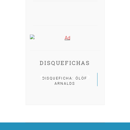
DISQUEFICHAS
QUEFICHA: ÓLÖF
DISQUEFICHA: MIGUEL
ARNALDS
NOGUERA