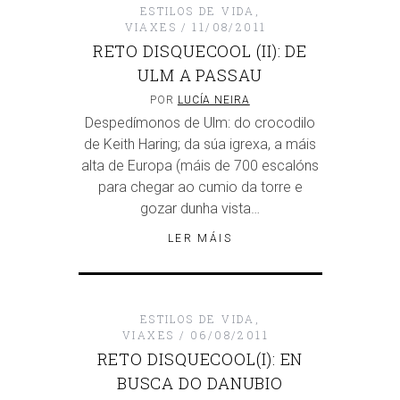
ESTILOS DE VIDA
,
VIAXES
11/08/2011
RETO DISQUECOOL (II): DE
ULM A PASSAU
POR
LUCÍA NEIRA
Despedímonos de Ulm: do crocodilo
de Keith Haring; da súa igrexa, a máis
alta de Europa (máis de 700 escalóns
para chegar ao cumio da torre e
gozar dunha vista…
LER MÁIS
ESTILOS DE VIDA
,
VIAXES
06/08/2011
RETO DISQUECOOL(I): EN
BUSCA DO DANUBIO