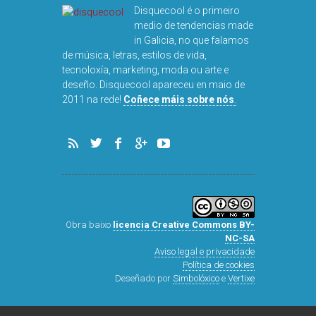
Disquecool é o primeiro
medio de tendencias made
in Galicia, no que falamos
de música, letras, estilos de vida,
tecnoloxía, marketing, moda ou arte e
deseño. Disquecool apareceu en maio de
DISQ
GE
2011 na rede!
Coñece máis sobre nós
.
Obra baixo
licencia Creative Commons BY-
NC-SA
Aviso legal e privacidade
Política de cookies
Deseñado por
Simbolóxico
e
Vertixe