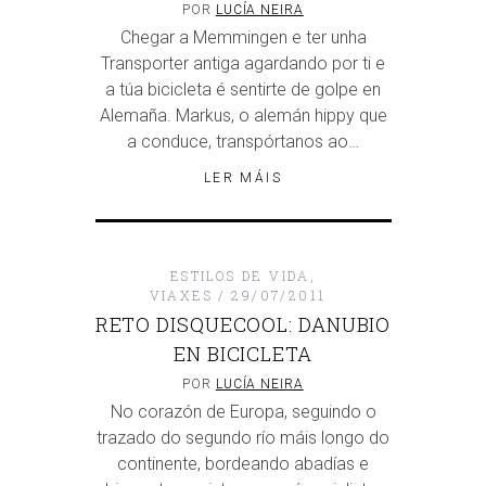
POR
LUCÍA NEIRA
Chegar a Memmingen e ter unha
Transporter antiga agardando por ti e
a túa bicicleta é sentirte de golpe en
Alemaña. Markus, o alemán hippy que
a conduce, transpórtanos ao…
LER MÁIS
ESTILOS DE VIDA
,
VIAXES
29/07/2011
RETO DISQUECOOL: DANUBIO
EN BICICLETA
POR
LUCÍA NEIRA
No corazón de Europa, seguindo o
trazado do segundo río máis longo do
continente, bordeando abadías e