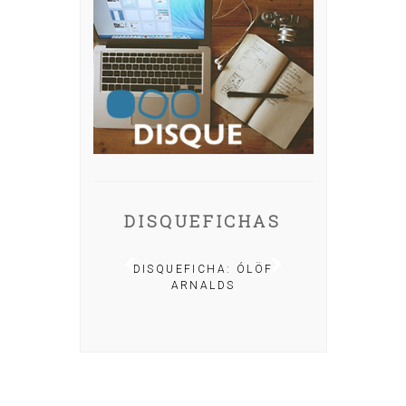
DISQUEFICHAS
A: IRIA MISA
DISQUEFICHA: ÓLÖF
ARNALDS