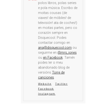
polos libros, polas series
e pola música. Escribo de
moitas cousas (de
viaxes! de móbiles! de
televisión! ata de coches!)
en moitas partes, pero co
corazón sempre en
Disquecool. Podes
contactar comigo en
ana@disquecool.com
ou
seguirme en
@mrs_jones
ou
en Facebook
. Tamén
podes ler o meu
abandonado blog de
versións
Torre de
canciones
.
Website
Twitter
Facebook
Instagram