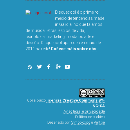
DISQUEFIC
NOG
Disquecool é o primeiro
medio de tendencias made
in Galicia, no que falamos
de música, letras, estilos de vida,
tecnoloxía, marketing, moda ou arte e
deseño. Disquecool apareceu en maio de
2011 na rede!
Coñece máis sobre nós
.
Obra baixo
licencia Creative Commons BY-
NC-SA
Aviso legal e privacidade
Política de cookies
Deseñado por
Simbolóxico
e
Vertixe