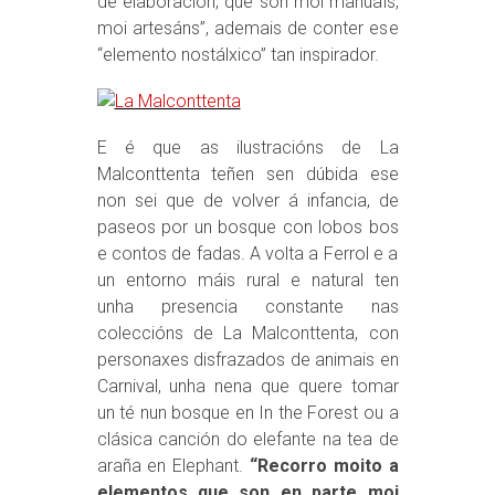
de elaboración, que son moi manuais,
moi artesáns”, ademais de conter ese
“elemento nostálxico” tan inspirador.
E é que as ilustracións de La
Malconttenta teñen sen dúbida ese
non sei que de volver á infancia, de
paseos por un bosque con lobos bos
e contos de fadas. A volta a Ferrol e a
un entorno máis rural e natural ten
unha presencia constante nas
coleccións de La Malconttenta, con
personaxes disfrazados de animais en
Carnival, unha nena que quere tomar
un té nun bosque en In the Forest ou a
clásica canción do elefante na tea de
araña en Elephant.
“Recorro moito a
elementos que son en parte moi