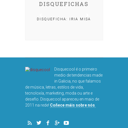
DISQUEFICHAS
DISQUEFICHA: IRIA MISA
CHA: NACHO
OLAR
Disquecool é o primeiro
medio de tendencias made
in Galicia, no que falamos
de música, letras, estilos de vida,
tecnoloxía, marketing, moda ou arte e
deseño. Disquecool apareceu en maio de
DISQUEFI
2011 na rede!
Coñece máis sobre nós
.
ARN