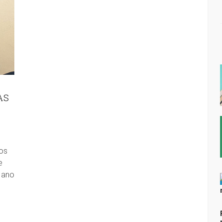
AS
os
e
 ano