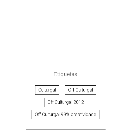
A REVOLUCI
Etiquetas
Culturgal
Off Culturgal
Off Culturgal 2012
Off Culturgal 99% creatividade