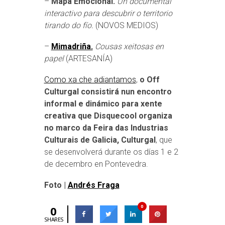
–
Mapa Emocional.
Un documental
interactivo para descubrir o territorio
tirando do fío.
(NOVOS MEDIOS)
–
Mimadriña.
Cousas xeitosas en
papel
(ARTESANÍA)
Como xa che adiantamos
,
o Off
Culturgal consistirá nun encontro
informal e dinámico para xente
creativa que Disquecool organiza
no marco da Feira das Industrias
Culturais de Galicia, Culturgal
, que
se desenvolverá durante os días 1 e 2
de decembro en Pontevedra.
Foto |
Andrés Fraga
0
0
SHARES