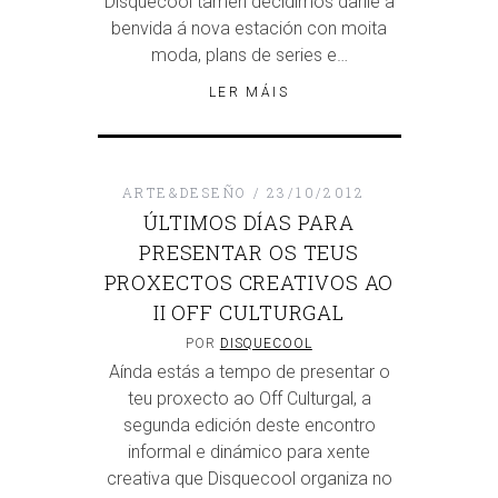
Disquecool tamén decidimos darlle a
benvida á nova estación con moita
moda, plans de series e…
LER MÁIS
ARTE&DESEÑO
23/10/2012
ÚLTIMOS DÍAS PARA
PRESENTAR OS TEUS
PROXECTOS CREATIVOS AO
II OFF CULTURGAL
POR
DISQUECOOL
Aínda estás a tempo de presentar o
teu proxecto ao Off Culturgal, a
segunda edición deste encontro
informal e dinámico para xente
creativa que Disquecool organiza no