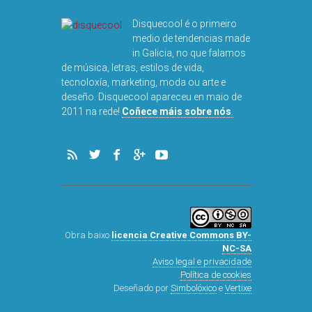
Disquecool é o primeiro
medio de tendencias made
in Galicia, no que falamos
de música, letras, estilos de vida,
tecnoloxía, marketing, moda ou arte e
deseño. Disquecool apareceu en maio de
DISQUEFIC
2011 na rede!
Coñece máis sobre nós
.
ARNA
Obra baixo
licencia Creative Commons BY-
NC-SA
Aviso legal e privacidade
Política de cookies
Deseñado por
Simbolóxico
e
Vertixe