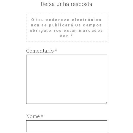
Deixa unha resposta
O teu enderezo electrónico
non se publicará
Os campos
obrigatorios están marcados
con
*
Comentario
*
Nome
*