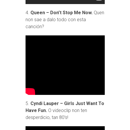
4.
Queen – Don’t Stop Me Now.
Quen
non sae a dalo todo con esta
canción?
5.
Cyndi Lauper – Girls Just Want To
Have Fun.
O videoclip non ten
desperdicio, tan 80’s!