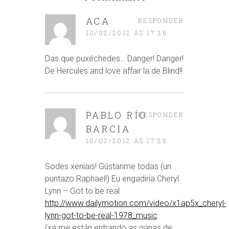
ACA
RESPONDER
10/02/2012 ÁS 17:26
Das que puxéchedes… Danger! Danger!
De Hercules and love affair la de Blind!!
PABLO RÍO
RESPONDER
BARCIA
10/02/2012 ÁS 17:29
Sodes xeniais! Gústanme todas (un
puntazo Raphael!) Eu engadiría Cheryl
Lynn – Got to be real
http://www.dailymotion.com/video/x1ap5x_cheryl-
lynn-got-to-be-real-1978_music
(xa me están entrando as ganas de