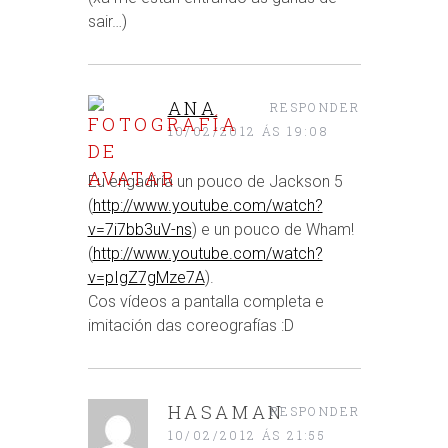
sair…)
ANA
RESPONDER
10/02/2012 ÁS 19:08
Eu engadiría un pouco de Jackson 5
(
http://www.youtube.com/watch?
v=7i7bb3uV-ns
) e un pouco de Wham!
(
http://www.youtube.com/watch?
v=pIgZ7gMze7A
).
Cos vídeos a pantalla completa e
imitación das coreografías :D
HASAMAN
RESPONDER
10/02/2012 ÁS 21:55