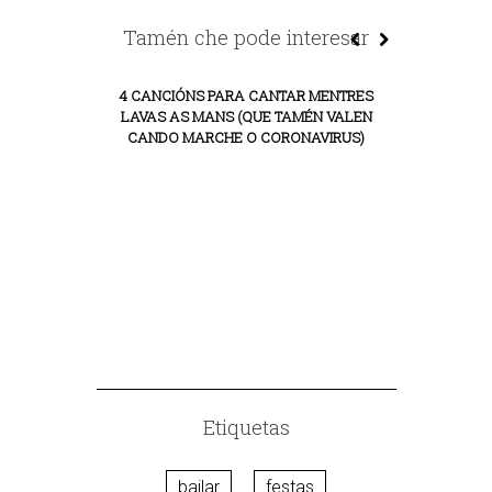
Tamén che pode interesar
4 CANCIÓNS PARA CANTAR MENTRES
LAVAS AS MANS (QUE TAMÉN VALEN
CANDO MARCHE O CORONAVIRUS)
UNHA LISTA
PARA A 
Etiquetas
bailar
festas