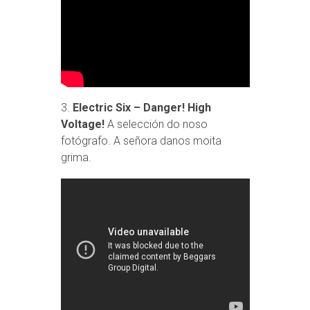
3.
Electric Six – Danger! High
Voltage!
A selección do noso
fotógrafo. A señora danos moita
grima.