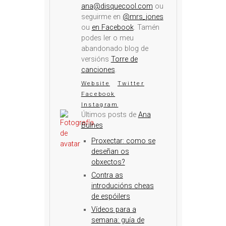
ana@disquecool.com
ou
seguirme en
@mrs_jones
ou
en Facebook
. Tamén
podes ler o meu
abandonado blog de
versións
Torre de
canciones
.
Website
Twitter
Facebook
Instagram
Últimos posts de
Ana
Bulnes
Proxectar: como se
deseñan os
obxectos?
Contra as
introducións cheas
de espóilers
Vídeos para a
semana: guía de