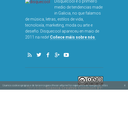
Disquecool é o primeiro
medio de tendencias made
in Galicia, no que falamos
de música, letras, estilos de vida,
tecnoloxía, marketing, moda ou arte e
deseño. Disquecool apareceu en maio de
2011 na rede!
Coñece máis sobre nós
.
x
Usamos cookies propias e de terceiros para ofrecer unha mellor experiencia de navegación. Máis
Obra baixo
licencia Creative Commons BY-
NC-SA
información na nosa política de cookies.
Aviso legal e privacidade
Política de cookies
Deseñado por
Simbolóxico
e
Vertixe