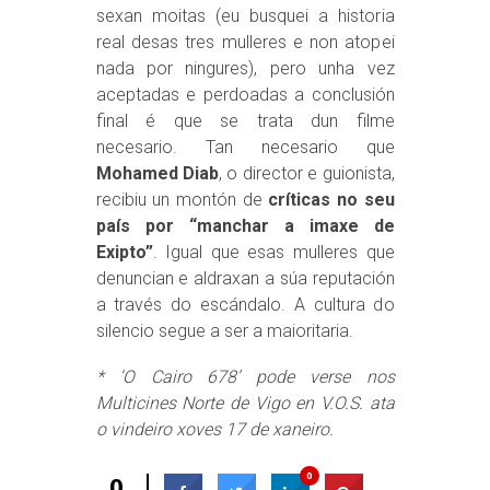
sexan moitas (eu busquei a historia
real desas tres mulleres e non atopei
nada por ningures), pero unha vez
aceptadas e perdoadas a conclusión
final é que se trata dun filme
necesario. Tan necesario que
Mohamed Diab
, o director e guionista,
recibiu un montón de
críticas no seu
país por “manchar a imaxe de
Exipto”
. Igual que esas mulleres que
denuncian e aldraxan a súa reputación
a través do escándalo. A cultura do
silencio segue a ser a maioritaria.
* ‘O Cairo 678’ pode verse nos
Multicines Norte de Vigo en V.O.S. ata
o vindeiro xoves 17 de xaneiro.
0
0