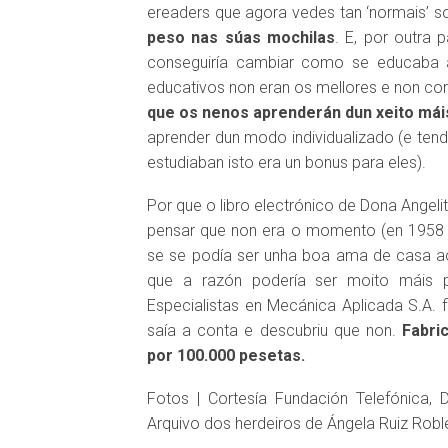
ereaders que agora vedes tan ‘normais’ s
peso nas súas mochilas
. E, por outra 
conseguiría cambiar como se educaba 
educativos non eran os mellores e non 
que os nenos aprenderán dun xeito máis
aprender dun modo individualizado (e te
estudiaban isto era un bonus para eles).
Por que o libro electrónico de Dona Angeli
pensar que non era o momento (en 1958 nu
se se podía ser unha boa ama de casa a
que a razón podería ser moito máis pr
Especialistas en Mecánica Aplicada S.A. f
saía a conta e descubriu que non.
Fabri
por 100.000 pesetas.
Fotos | Cortesía Fundación Telefónica,
Arquivo dos herdeiros de Ángela Ruiz Robl