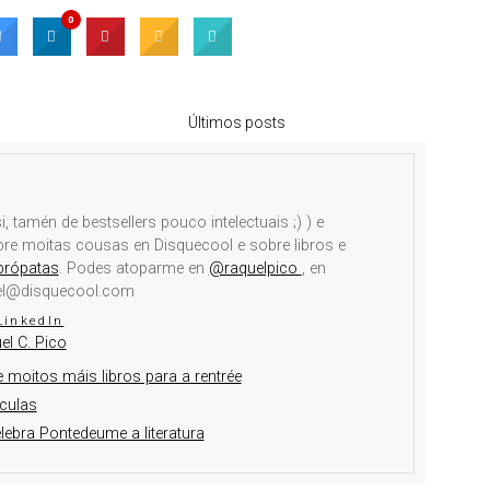
0
Últimos posts
i, tamén de bestsellers pouco intelectuais ;) ) e
obre moitas cousas en Disquecool e sobre libros e
brópatas
. Podes atoparme en
@raquelpico
, en
el@disquecool.com
LinkedIn
el C. Pico
 moitos máis libros para a rentrée
culas
elebra Pontedeume a literatura