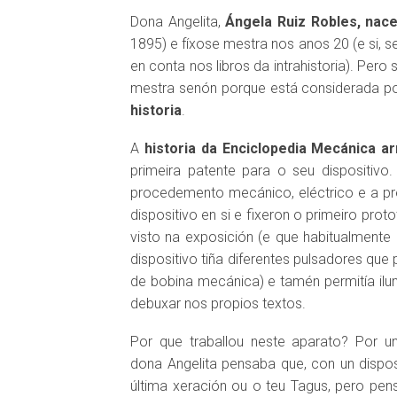
Dona Angelita,
Ángela Ruiz Robles, nace
1895) e fíxose mestra nos anos 20 (e si, 
en conta nos libros da intrahistoria). Per
mestra senón porque está considerada p
historia
.
A
historia da Enciclopedia Mecánica ar
primeira patente para o seu dispositivo.
procedemento mecánico, eléctrico e a pres
dispositivo en si e fixeron o primeiro prot
visto na exposición (e que habitualmente
dispositivo tiña diferentes pulsadores que
de bobina mecánica) e tamén permitía ilum
debuxar nos propios textos.
Por que traballou neste aparato? Por un
dona Angelita pensaba que, con un disposi
última xeración ou o teu Tagus, pero p