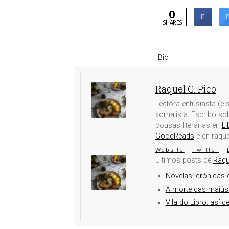
0
SHARES
Bio
Raquel C. Pico
Lectora entusiasta (e s
xornalista. Escribo s
cousas literarias en
Li
GoodReads
e en raqu
Website
Twitter
Últimos posts de
Raqu
Novelas, crónicas e
A morte das maiús
Vila do Libro: así c