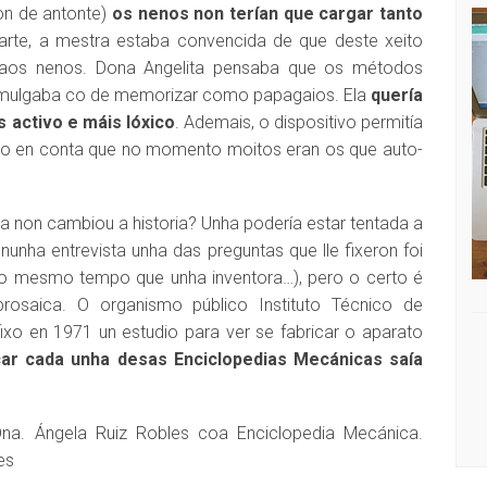
on de antonte)
os nenos non terían que cargar tanto
parte, a mestra estaba convencida de que deste xeito
aos nenos. Dona Angelita pensaba que os métodos
comulgaba co de memorizar como papagaios. Ela
quería
 activo e máis lóxico
. Ademais, o dispositivo permitía
ndo en conta que no momento moitos eran os que auto-
ta non cambiou a historia? Unha podería estar tentada a
nha entrevista unha das preguntas que lle fixeron foi
o mesmo tempo que unha inventora…), pero o certo é
osaica. O organismo público Instituto Técnico de
ixo en 1971 un estudio para ver se fabricar o aparato
car cada unha desas Enciclopedias Mecánicas saía
 Dna. Ángela Ruiz Robles coa Enciclopedia Mecánica.
es