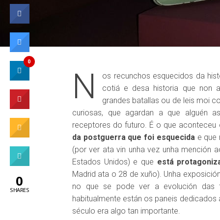
0
N
os recunchos esquecidos da hist
cotiá e desa historia que non
grandes batallas ou de leis moi 
curiosas, que agardan a que alguén a
receptores do futuro. É o que aconteceu
da postguerra que foi esquecida
e que 
(por ver ata vin unha vez unha mención 
Estados Unidos) e que
está protagoniz
Madrid ata o 28 de xuño). Unha exposición
0
no que se pode ver a evolución das 
SHARES
habitualmente están os paneis dedicados a
século era algo tan importante.