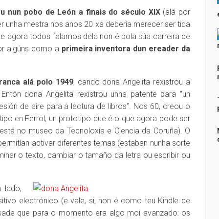
u nun pobo de León a finais do século XIX
(alá por
ser unha mestra nos anos 20 xa debería merecer ser tida
o se agora todos falamos dela non é pola súa carreira de
or algúns como a
primeira inventora dun ereader da
ranca alá polo 1949
, cando dona Angelita rexistrou a
 Entón dona Angelita rexistrou unha patente para “un
ión de aire para a lectura de libros”. Nos 60, creou o
otipo en Ferrol, un prototipo que é o que agora pode ser
 está no museo da Tecnoloxía e Ciencia da Coruña). O
 permitían activar diferentes temas (estaban nunha sorte
inar o texto, cambiar o tamaño da letra ou escribir ou
 lado,
tivo electrónico (e vale, si, non é como teu Kindle de
ensade que para o momento era algo moi avanzado: os