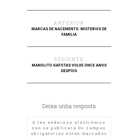
ANTERIOR
MARCAS DE NACEMENTO: MISTERIOS DE
FAMILIA
SEGUINTE
MANOLITO GAFOTAS VOLVE ONCE ANOS
DESPOIS
Deixa unha resposta
O teu enderezo electrónico
non se publicará
Os campos
obrigatorios están marcados