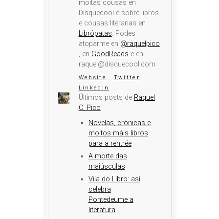
moitas cousas en
Disquecool e sobre libros
e cousas literarias en
Librópatas
. Podes
atoparme en
@raquelpico
, en
GoodReads
e en
raquel@disquecool.com
Website
Twitter
LinkedIn
Últimos posts de
Raquel
C. Pico
Novelas, crónicas e
moitos máis libros
para a rentrée
A morte das
maiúsculas
Vila do Libro: así
celebra
Pontedeume a
literatura