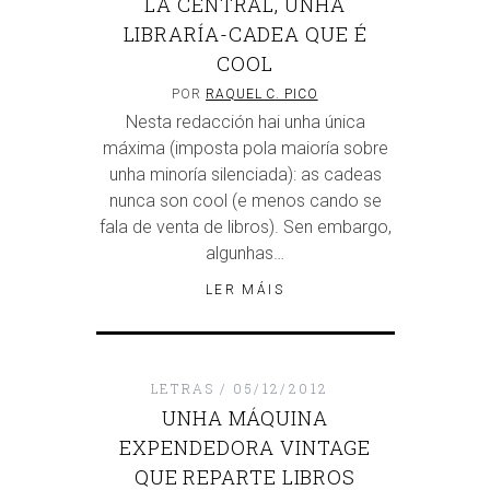
LA CENTRAL, UNHA
LIBRARÍA-CADEA QUE É
COOL
POR
RAQUEL C. PICO
Nesta redacción hai unha única
máxima (imposta pola maioría sobre
unha minoría silenciada): as cadeas
nunca son cool (e menos cando se
fala de venta de libros). Sen embargo,
algunhas…
LER MÁIS
LETRAS
05/12/2012
UNHA MÁQUINA
EXPENDEDORA VINTAGE
QUE REPARTE LIBROS