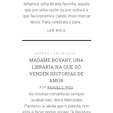
teñamos unha libraría favorita, aquela
que por unha razón ou por outra é a
que favorecemos cando imos mercar
libros. Para celebrala e para…
LER MÁIS
LETRAS
10/10/2014
MADAME BOVARY, UNA
LIBRARÍA NA QUE SÓ
VENDEN HISTORIAS DE
AMOR
POR
RAQUEL C. PICO
As novelas románticas sempre
acaban ben, dinos Mercedes
Pacheco, e, aínda que o pareza, non
está a facer ningún spoiler. “A literatura