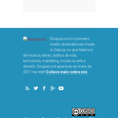
DISQUEFIC
NOG
Disquecool é o primeiro
medio de tendencias made