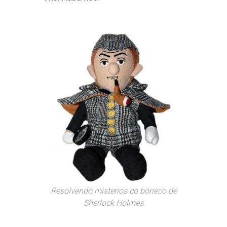
Resolvendo misterios co boneco de
Sherlock Holmes