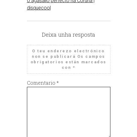
o agasallo perfecto na Coruña |
disquecool
Deixa unha resposta
O teu enderezo electrónico
non se publicará
Os campos
obrigatorios están marcados
con
*
Comentario
*