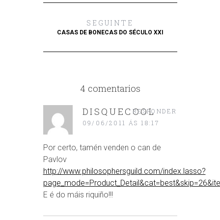
SEGUINTE
CASAS DE BONECAS DO SÉCULO XXI
4 comentarios
DISQUECOOL
RESPONDER
09/06/2011 ÁS 18:17
Por certo, tamén venden o can de
Pavlov
http://www.philosophersguild.com/index.lasso?
page_mode=Product_Detail&cat=best&skip=26&i
E é do máis riquiño!!!