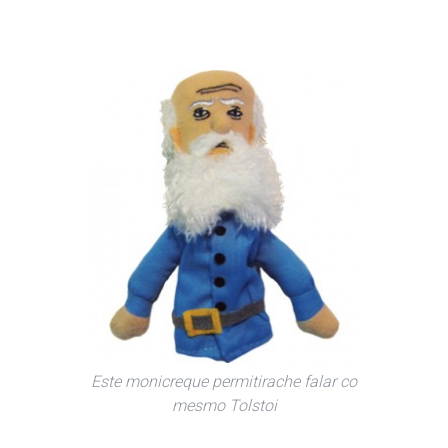
Este monicreque permitirache falar co
mesmo Tolstoi