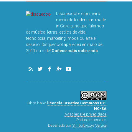
Disquecool é o primeiro
medio de tendencias made
in Galicia, no que falamos
de música, letras, estilos de vida,
tecnoloxía, marketing, moda ou arte e
deseño. Disquecool apareceu en maio de
DISQUEFICHA: Ó
2011 na rede!
Coñece máis sobre nós
.
ARNALDS
Obra baixo
licencia Creative Commons BY-
NC-SA
Aviso legal e privacidade
Política de cookies
Deseñado por
Simbolóxico
e
Vertixe