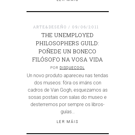
ARTE&DESEÑO
09/06/2011
THE UNEMPLOYED
PHILOSOPHERS GUILD:
POÑEDE UN BONECO
FILÓSOFO NA VOSA VIDA
POR
DISQUECOOL
Un novo produto apareceu nas tendas
dos museos: fóra os imáns con
cadros de Van Gogh, esquezamos as
sosas postais con salas do museo e
desterremos por sempre os libros-
guías…
LER MÁIS