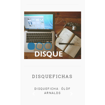
DISQUEFICHAS
A: IRIA MISA
DISQUEFICHA: ÓLÖF
ARNALDS