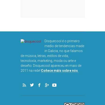
DISQUEFIC
NOG
Disquecool é o primeiro
medio de tendencias made
in Galicia, no que falamos
de música, letras, estilos de vida,
tecnoloxía, marketing, moda ou arte e