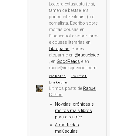
Lectora entusiasta (e si,
tamén de bestsellers
pouco intelectuais ;) ) e
xornalista. Escribo sobre
moitas cousas en
Disquecool e sobre libros
e cousas literarias en
Librópatas
. Podes
atoparme en
@raquelpico
, en
GoodReads
e en
raquel@disquecool.com
Website
Twitter
LinkedIn
Últimos posts de
Raquel
C. Pico
Novelas, crónicas e
moitos máis libros
para a rentrée
A morte das
maiúsculas