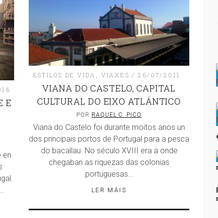
ESTILOS DE VIDA
,
VIAXES
26/07/2011
VIANA DO CASTELO, CAPITAL
016
CULTURAL DO EIXO ATLÁNTICO
E E
POR
RAQUEL C. PICO
Viana do Castelo foi durante moitos anos un
dos principais portos de Portugal para a pesca
do bacallau. No século XVIII era a onde
e en
chegaban as riquezas das colonias
s
portuguesas…
gal.
a…
LER MÁIS