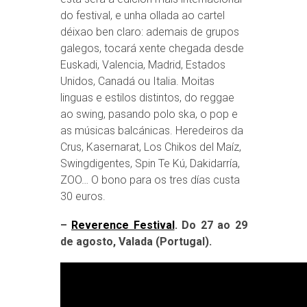
do festival, e unha ollada ao cartel
déixao ben claro: ademais de grupos
galegos, tocará xente chegada desde
Euskadi, Valencia, Madrid, Estados
Unidos, Canadá ou Italia. Moitas
linguas e estilos distintos, do reggae
ao swing, pasando polo ska, o pop e
as músicas balcánicas. Heredeiros da
Crus, Kasernarat, Los Chikos del Maíz,
Swingdigentes, Spin Te Kú, Dakidarría,
ZOO… O bono para os tres días custa
30 euros.
–
Reverence Festival
. Do 27 ao 29
de agosto, Valada (Portugal).