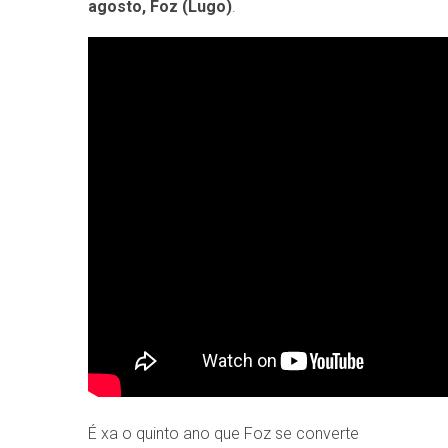
agosto, Foz (Lugo)
.
É xa o quinto ano que Foz se converte