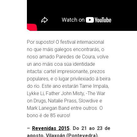
Por suposto! O festival internacional
no que máis galegos encontrarás, o
noso amado Paredes de Coura, volve
un ano máis coa súa identidade
intacta: cartel impresionante, prezos
populares, e o lugar privilexiado á beira
do río. Este ano estarán Tame Impala,
Lykke Li, Father John Misty, -The War
on Drugs, Natalie Prass, Slowdive e
Mark Lanegan Band entre outros. O
bono é de 85 euros!
–
Revenidas 2015
. Do 21 ao 23 de
agosto, Vilaxoán (Pontevedra).