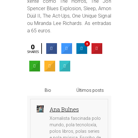
xente como The Horros, The Jon
Spencer Blues Explosion, Sleep, Amon
Düül II, The Act-Ups, One Unique Signal
ou Miranda Lee Richards. As entradas
a 65 euros.
0
0
SHARES
Bio
Últimos posts
Ana Bulnes
Xornalista fascinada polo
mundo, pola tecnoloxía,
polos libros, polas series
e pola música. Escribo de