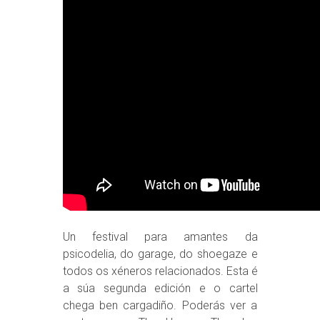
Un festival para amantes da
psicodelia, do garage, do shoegaze e
todos os xéneros relacionados. Esta é
a súa segunda edición e o cartel
chega ben cargadiño. Poderás ver a