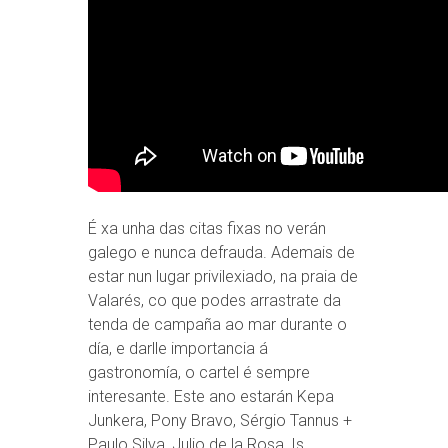
É xa unha das citas fixas no verán
galego e nunca defrauda. Ademais de
estar nun lugar privilexiado, na praia de
Valarés, co que podes arrastrate da
tenda de campaña ao mar durante o
día, e darlle importancia á
gastronomía, o cartel é sempre
interesante. Este ano estarán Kepa
Junkera, Pony Bravo, Sérgio Tannus +
Paulo Silva, Julio de la Rosa, Is