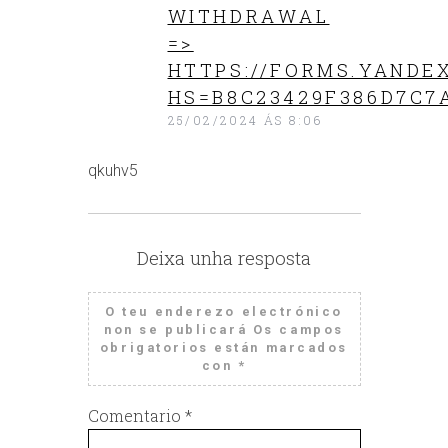
WITHDRАWАL
=>
HTTPS://FORMS.YANDE
HS=B8C23429F386D7C7A
25/02/2024 ÁS 8:06
qkuhv5
Deixa unha resposta
O teu enderezo electrónico
non se publicará
Os campos
obrigatorios están marcados
con
*
Comentario
*